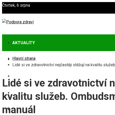
Čtvrtek, 6 srpna
AKTUALITY
Hlavní strana
ZDRAVÍ
Lidé si ve zdravotnictví nejčastěji stěžují na kvalitu sl
POTRAVINY
Lidé si ve zdravotnictví n
CVIČENÍ
kvalitu služeb. Ombudsm
manuál
PREVENCE