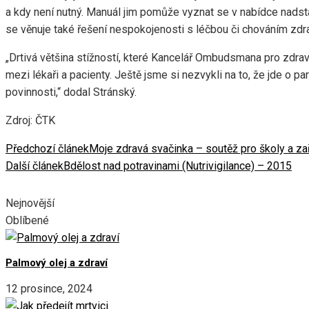
a kdy není nutný. Manuál jim pomůže vyznat se v nabídce nadsta
se věnuje také řešení nespokojenosti s léčbou či chováním zdr
„Drtivá většina stížností, které Kancelář Ombudsmana pro zdra
mezi lékaři a pacienty. Ještě jsme si nezvykli na to, že jde o p
povinnosti,“ dodal Stránský.
Zdroj: ČTK
Předchozí článek
Moje zdravá svačinka – soutěž pro školy a zař
Další článek
Bdělost nad potravinami (Nutrivigilance) – 2015
Nejnovější
Oblíbené
Palmový olej a zdraví
12 prosince, 2024