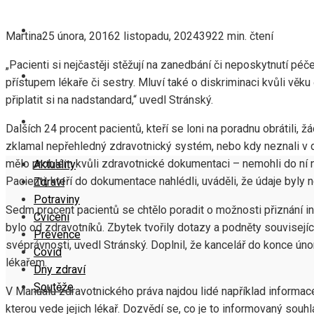
COVID
Martina
25 února, 2016
2 listopadu, 2024
392
2 min. čtení
„Pacienti si nejčastěji stěžují na zanedbání či neposkytnutí pé
DNY ZDRAVÍ
přístupem lékaře či sestry. Mluví také o diskriminaci kvůli věku
připlatit si na nadstandard,“ uvedl Stránský.
SOUTĚŽE
Dalších 24 procent pacientů, kteří se loni na poradnu obrátili, ž
zklamal nepřehledný zdravotnický systém, nebo kdy neznali v d
mělo problém kvůli zdravotnické dokumentaci – nemohli do ní na
Aktuality
Pacienti, kteří do dokumentace nahlédli, uváděli, že údaje byly 
Zdraví
Potraviny
Sedm procent pacientů se chtělo poradit o možnosti přiznání inv
Cvičení
bylo od zdravotníků. Zbytek tvořily dotazy a podněty souvisejí
Prevence
svéprávnosti, uvedl Stránský. Doplnil, že kancelář do konce ún
Covid
lékařem.
Dny zdraví
Soutěže
V Manuálu zdravotnického práva najdou lidé například informac
kterou vede jejich lékař. Dozvědí se, co je to informovaný souh