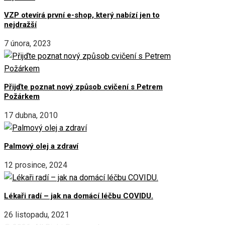
VZP otevírá první e-shop, který nabízí jen to
nejdražší
7 února, 2023
Přijďte poznat nový způsob cvičení s Petrem
Požárkem
17 dubna, 2010
Palmový olej a zdraví
12 prosince, 2024
Lékaři radí – jak na domácí léčbu COVIDU.
26 listopadu, 2021