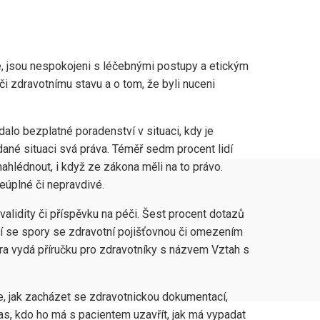
če, jsou nespokojeni s léčebnými postupy a etickým
 či zdravotnímu stavu a o tom, že byli nuceni
ádalo bezplatné poradenství v situaci, kdy je
ané situaci svá práva. Téměř sedm procent lidí
hlédnout, i když ze zákona měli na to právo.
neúplné či nepravdivé.
alidity či příspěvku na péči. Šest procent dotazů
cí se spory se zdravotní pojišťovnou či omezením
ora vydá příručku pro zdravotníky s názvem Vztah s
e, jak zacházet se zdravotnickou dokumentací,
las, kdo ho má s pacientem uzavřít, jak má vypadat