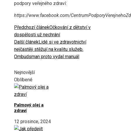
podpory veřejného zdraví:
https://www.facebook.com/CentrumPodporyVerejnehoZdr
Předchozí článek
Očkování z dětství v
dospělosti už nechrání
Další článek
Lidé si ve zdravotnictví
nejčastěji stěžují na kvalitu služeb.
Ombudsman proto vydal manuál
Nejnovější
Oblíbené
Palmový olej a
zdraví
12 prosince, 2024