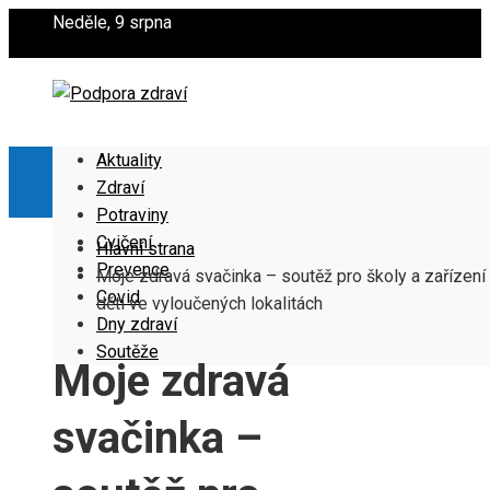
Neděle, 9 srpna
Aktuality
Zdraví
Potraviny
Cvičení
Hlavní strana
Prevence
Moje zdravá svačinka – soutěž pro školy a zařízení
Covid
děti ve vyloučených lokalitách
Dny zdraví
Soutěže
Moje zdravá
svačinka –