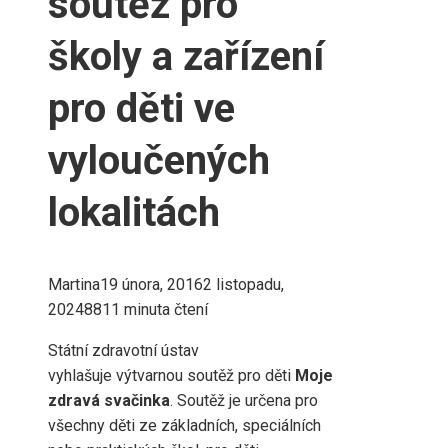
soutěž pro
školy a zařízení
pro děti ve
vyloučených
lokalitách
Martina
19 února, 2016
2 listopadu,
2024
881
1 minuta čtení
Státní zdravotní ústav
vyhlašuje výtvarnou soutěž pro děti
Moje
zdravá svačinka
. Soutěž je určena pro
všechny děti ze základních, speciálních