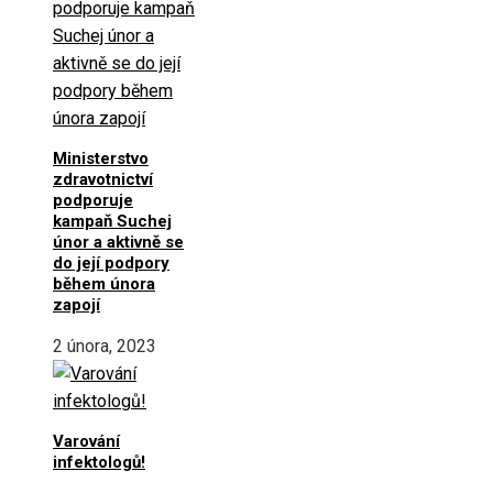
Ministerstvo
zdravotnictví
podporuje
kampaň Suchej
únor a aktivně se
do její podpory
během února
zapojí
2 února, 2023
Varování
infektologů!