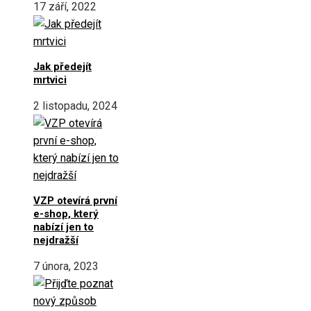
17 září, 2022
Jak předejít
mrtvici
2 listopadu, 2024
VZP otevírá první
e-shop, který
nabízí jen to
nejdražší
7 února, 2023