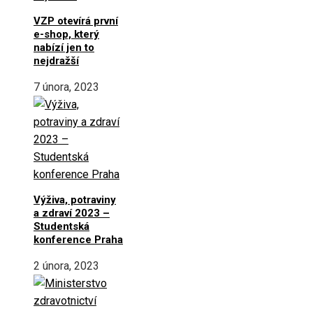
VZP otevírá první
e-shop, který
nabízí jen to
nejdražší
7 února, 2023
Výživa, potraviny
a zdraví 2023 –
Studentská
konference Praha
2 února, 2023