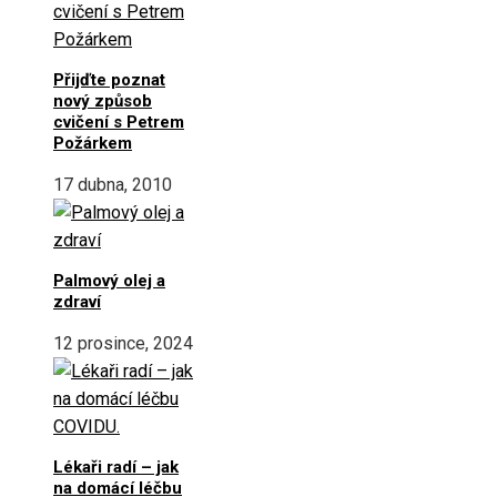
Přijďte poznat
nový způsob
cvičení s Petrem
Požárkem
17 dubna, 2010
Palmový olej a
zdraví
12 prosince, 2024
Lékaři radí – jak
na domácí léčbu