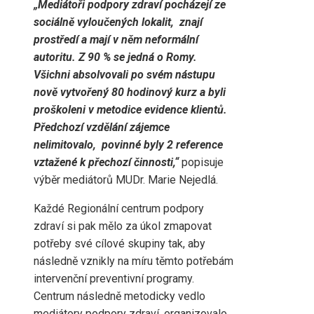
„Mediátoři podpory zdraví pocházejí ze
sociálně vyloučených lokalit, znají
prostředí a mají v něm neformální
autoritu. Z 90 % se jedná o Romy.
Všichni absolvovali po svém nástupu
nově vytvořený 80 hodinový kurz a byli
proškoleni v metodice evidence klientů.
Předchozí vzdělání zájemce
nelimitovalo, povinné byly 2 reference
vztažené k přechozí činnosti,“
popisuje
výběr mediátorů MUDr. Marie Nejedlá.
Každé Regionální centrum podpory
zdraví si pak mělo za úkol zmapovat
potřeby své cílové skupiny tak, aby
následně vznikly na míru těmto potřebám
intervenční preventivní programy.
Centrum následně metodicky vedlo
mediátory podpory zdraví, organizovalo