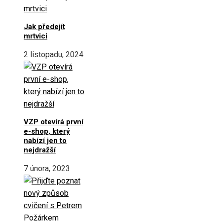
Jak předejít
mrtvici
2 listopadu, 2024
VZP otevírá první
e-shop, který
nabízí jen to
nejdražší
7 února, 2023