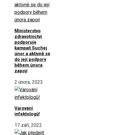
Ministerstvo
zdravotnictví
podporuje
kampaň Suchej
únor a aktivně se
do její podpory
během února
zapojí
2 února, 2023
Varování
infektologů!
17 září, 2022