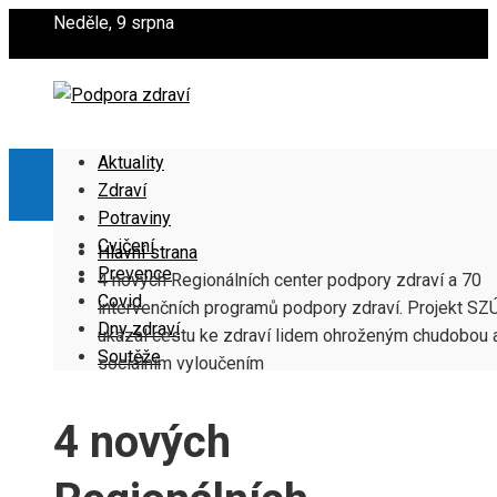
Neděle, 9 srpna
Aktuality
Zdraví
Potraviny
Cvičení
Hlavní strana
Prevence
4 nových Regionálních center podpory zdraví a 70
Covid
intervenčních programů podpory zdraví. Projekt SZ
Dny zdraví
ukázal cestu ke zdraví lidem ohroženým chudobou 
Soutěže
sociálním vyloučením
4 nových