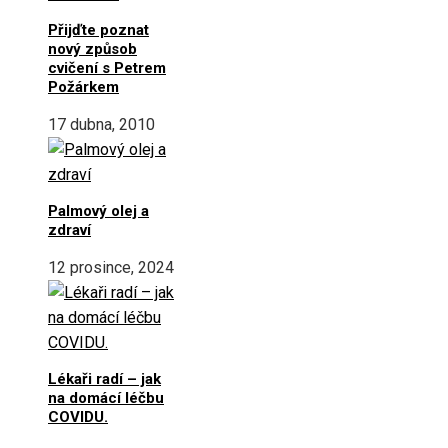
Přijďte poznat
nový způsob
cvičení s Petrem
Požárkem
17 dubna, 2010
Palmový olej a
zdraví
12 prosince, 2024
Lékaři radí – jak
na domácí léčbu
COVIDU.