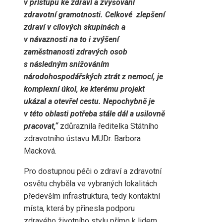
v přístupu ke zdraví a zvyšování
zdravotní gramotnosti. Celkové zlepšení
zdraví v cílových skupinách a
v návaznosti na to i zvýšení
zaměstnanosti zdravých osob
s následným snižováním
národohospodářských ztrát z nemocí, je
komplexní úkol, ke kterému projekt
ukázal a otevřel cestu. Nepochybně je
v této oblasti potřeba stále dál a usilovně
pracovat,“
zdůraznila ředitelka Státního
zdravotního ústavu MUDr. Barbora
Macková.
Pro dostupnou péči o zdraví a zdravotní
osvětu chyběla ve vybraných lokalitách
především infrastruktura, tedy kontaktní
místa, která by přinesla podporu
zdravého životního stylu přímo k lidem.