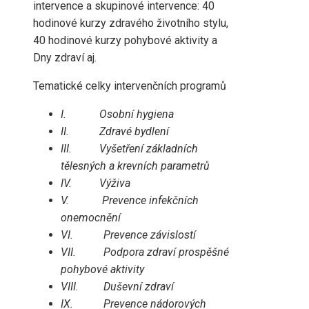
intervence a skupinové intervence: 40
hodinové kurzy zdravého životního stylu,
40 hodinové kurzy pohybové aktivity a
Dny zdraví aj.
Tematické celky intervenčních programů
I.
Osobní hygiena
II.
Zdravé bydlení
III.
Vyšetření základních
tělesných a krevních parametrů
IV.
Výživa
V.
Prevence infekčních
onemocnění
VI.
Prevence závislostí
VII.
Podpora zdraví prospěšné
pohybové aktivity
VIII.
Duševní zdraví
IX.
Prevence nádorových