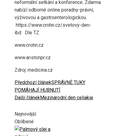
neformální setkání a konference. Zdarma
nabízí odborné online poradny-právní,
výživovou a gastroenterologickou.
https://www.crohn.cz/svetovy-den-
ibd Dle TZ
www.crohn.cz
www.aristonpr.cz
Zdroj: medicina.cz
Předchozí článek
SPRÁVNÉ TUKY
POMÁHAJÍ HUBNUTÍ
Další článek
Mezinárodní den celiakie
Nejnovější
Oblíbené