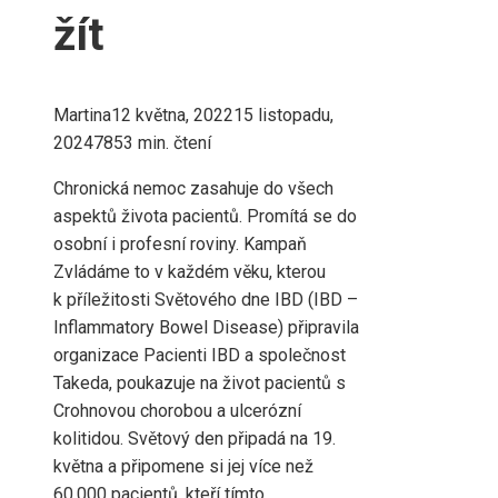
žít
Martina
12 května, 2022
15 listopadu,
2024
785
3 min. čtení
Chronická nemoc zasahuje do všech
aspektů života pacientů. Promítá se do
osobní i profesní roviny. Kampaň
Zvládáme to v každém věku, kterou
k příležitosti Světového dne IBD (IBD –
Inflammatory Bowel Disease) připravila
organizace Pacienti IBD a společnost
Takeda, poukazuje na život pacientů s
Crohnovou chorobou a ulcerózní
kolitidou. Světový den připadá na 19.
května a připomene si jej více než
60.000 pacientů, kteří tímto