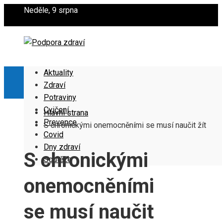
Neděle, 9 srpna
Aktuality
Zdraví
Potraviny
Cvičení
Hlavní strana
Prevence
S chronickými onemocněními se musí naučit žít
Covid
Dny zdraví
S chronickými
Soutěže
onemocněními
se musí naučit