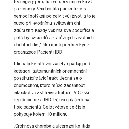
teenagery přes lidi ve středním věku až
po seniory. Všichni tito pacienti se s
nemocí potýkají po celý svůj život, a to je
nutno při letošnímu světovém dni
zdůraznit. Každý věk má svá specifika a
potřeby pacientů se v různých životních
obdobích liší,“ říká místopředsedkyně
organizace Pacienti IBD.
Idiopatické střevní záněty spadají pod
kategorii autoimunitních onemocnění
postihující trávicí trakt. Jedná se o
onemocnění, které může zasáhnout
jakoukoliv část trávicí trubice. V České
republice se s IBD léčí víc jak šedesát
tisíc pacientů. Celosvětově se číslo
pohybuje kolem 10 milionů.
„Crohnova choroba a ulcerózní kolitida