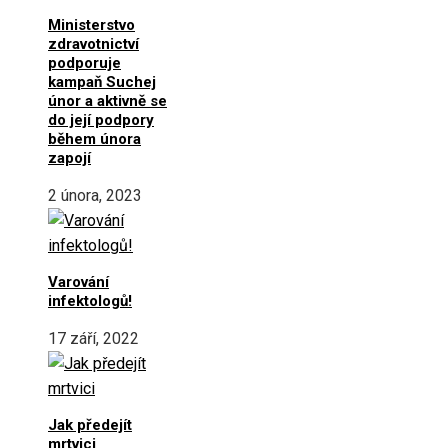
Ministerstvo
zdravotnictví
podporuje
kampaň Suchej
únor a aktivně se
do její podpory
během února
zapojí
2 února, 2023
Varování
infektologů!
17 září, 2022
Jak předejít
mrtvici