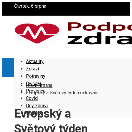
Čtvrtek, 6 srpna
Aktuality
Zdraví
Potraviny
Cvičení
Hlavní strana
Prevence
Evropský a Světový týden očkování
Covid
Dny zdraví
Evropský a
Soutěže
Světový týden