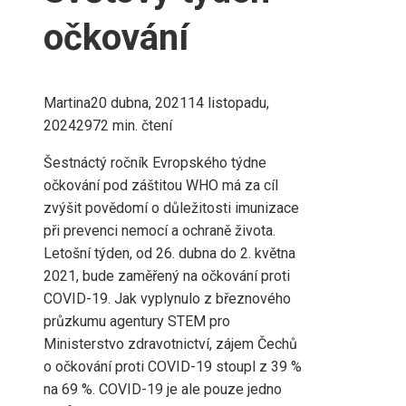
očkování
Martina
20 dubna, 2021
14 listopadu,
2024
297
2 min. čtení
Šestnáctý ročník Evropského týdne
očkování pod záštitou WHO má za cíl
zvýšit povědomí o důležitosti imunizace
při prevenci nemocí a ochraně života.
Letošní týden, od 26. dubna do 2. května
2021, bude zaměřený na očkování proti
COVID-19. Jak vyplynulo z březnového
průzkumu agentury STEM pro
Ministerstvo zdravotnictví, zájem Čechů
o očkování proti COVID-19 stoupl z 39 %
na 69 %. COVID-19 je ale pouze jedno