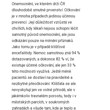
Onemocnění, ve kterém drží ČR
dlouhodobě smutné prvenství. Očkování
je v mnoha případech jedinou účinnou
prevencí. Její důležitost vzrůstá ve
chvílích, kdy lékaři nejsou schopni léčit
samotný původ onemocnění, ale jsou
odkázání pouze na mírnění příznaků.
Jako tomu je v případě klíšťové
encefalitidy. Nemoc samotnou zná 94 %
dotazovaných, a dokonce 82 % ví, že
existuje účinné očkování, ale jen 33 %
této možnosti využívá. Ještě méně
pacientů se dostaví na pravidelné a
nezbytné přeočkování. Klíšťata se ale
nevyskytují jen ve volné přírodě, ale v
jakémkoliv travnatém porostu, tedy i v
městských parcích, v soukromých
zahradách a všude tam, kde je teplo a