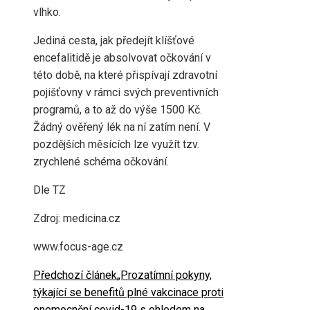
vlhko.
Jediná cesta, jak předejít klíšťové
encefalitidě je absolvovat očkování v
této době, na které přispívají zdravotní
pojišťovny v rámci svých preventivních
programů, a to až do výše 1500 Kč.
Žádný ověřený lék na ní zatím není. V
pozdějších měsících lze využít tzv.
zrychlené schéma očkování.
Dle TZ
Zdroj: medicina.cz
www.focus-age.cz
Předchozí článek
„Prozatímní pokyny,
týkající se benefitů plné vakcinace proti
onemocnění covid-19 s ohledem na