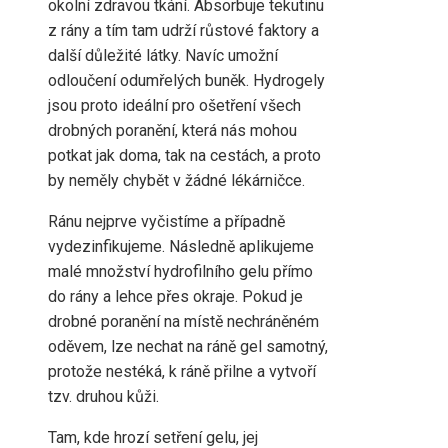
okolní zdravou tkání. Absorbuje tekutinu
z rány a tím tam udrží růstové faktory a
další důležité látky. Navíc umožní
odloučení odumřelých buněk. Hydrogely
jsou proto ideální pro ošetření všech
drobných poranění, která nás mohou
potkat jak doma, tak na cestách, a proto
by neměly chybět v žádné lékárničce.
Ránu nejprve vyčistíme a případně
vydezinfikujeme. Následně aplikujeme
malé množství hydrofilního gelu přímo
do rány a lehce přes okraje. Pokud je
drobné poranění na místě nechráněném
oděvem, lze nechat na ráně gel samotný,
protože nestéká, k ráně přilne a vytvoří
tzv. druhou kůži.
Tam, kde hrozí setření gelu, jej