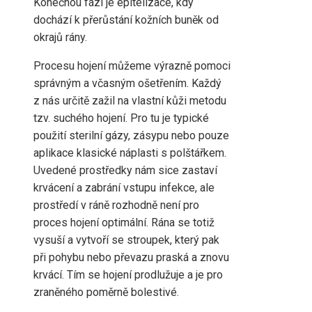
Konečnou fází je epitelizace, kdy
dochází k přerůstání kožních buněk od
okrajů rány.
Procesu hojení můžeme výrazně pomoci
správným a včasným ošetřením. Každý
z nás určitě zažil na vlastní kůži metodu
tzv. suchého hojení. Pro tu je typické
použití sterilní gázy, zásypu nebo pouze
aplikace klasické náplasti s polštářkem.
Uvedené prostředky nám sice zastaví
krvácení a zabrání vstupu infekce, ale
prostředí v ráně rozhodně není pro
proces hojení optimální. Rána se totiž
vysuší a vytvoří se stroupek, který pak
při pohybu nebo převazu praská a znovu
krvácí. Tím se hojení prodlužuje a je pro
zraněného poměrně bolestivé.