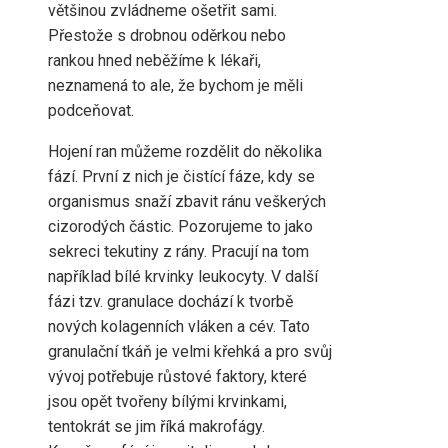
většinou zvládneme ošetřit sami.
Přestože s drobnou oděrkou nebo
rankou hned neběžíme k lékaři,
neznamená to ale, že bychom je měli
podceňovat.
Hojení ran můžeme rozdělit do několika
fází. První z nich je čistící fáze, kdy se
organismus snaží zbavit ránu veškerých
cizorodých částic. Pozorujeme to jako
sekreci tekutiny z rány. Pracují na tom
například bílé krvinky leukocyty. V další
fázi tzv. granulace dochází k tvorbě
nových kolagenních vláken a cév. Tato
granulační tkáň je velmi křehká a pro svůj
vývoj potřebuje růstové faktory, které
jsou opět tvořeny bílými krvinkami,
tentokrát se jim říká makrofágy.