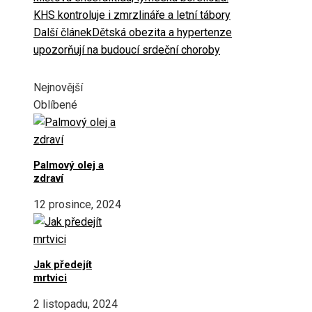
KHS kontroluje i zmrzlináře a letní tábory
Další článek
Dětská obezita a hypertenze
upozorňují na budoucí srdeční choroby
Nejnovější
Oblíbené
Palmový olej a
zdraví
12 prosince, 2024
Jak předejít
mrtvici
2 listopadu, 2024