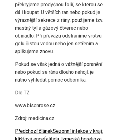
překryjeme prodyšnou folií, se kterou se
dá i koupat. U větších ran nebo pokud je
výraznější sekrece z rány, použijeme tzv.
mastný tyl a gázový čtverec nebo
obinadlo. Při převazu odstraníme vrstvu
gelu čistou vodou nebo jen setřením a
aplikujeme znovu.
Pokud se však jedná o vážnější poranění
nebo pokud se rána dlouho nehojí, je
nutno vyhledat pomoc odborníka.
Dle TZ
www.bisonrose.cz
Zdroj: medicina.cz
Předchozí článek
Sezonní infekce v kraji:
klíšťová encefalitida, lymeská borelióza.