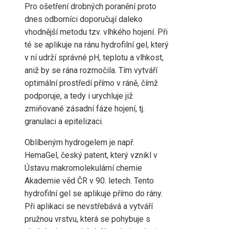
Pro ošetření drobných poranění proto
dnes odborníci doporučují daleko
vhodnější metodu tzv. vlhkého hojení. Při
té se aplikuje na ránu hydrofilní gel, který
v ní udrží správné pH, teplotu a vlhkost,
aniž by se rána rozmočila. Tím vytváří
optimální prostředí přímo v ráně, čímž
podporuje, a tedy i urychluje již
zmiňované zásadní fáze hojení, tj.
granulaci a epitelizaci.
Oblíbeným hydrogelem je např.
HemaGel, český patent, který vznikl v
Ústavu makromolekulární chemie
Akademie věd ČR v 90. letech. Tento
hydrofilní gel se aplikuje přímo do rány.
Při aplikaci se nevstřebává a vytváří
pružnou vrstvu, která se pohybuje s