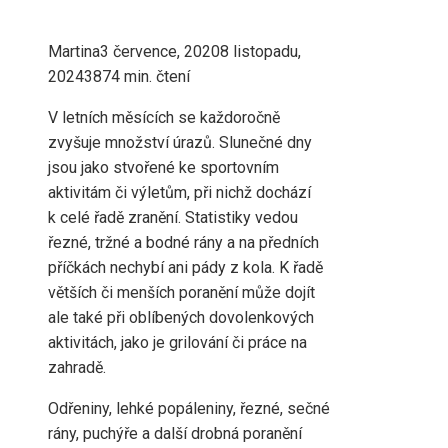
Martina
3 července, 2020
8 listopadu,
2024
387
4 min. čtení
V letních měsících se každoročně
zvyšuje množství úrazů. Slunečné dny
jsou jako stvořené ke sportovním
aktivitám či výletům, při nichž dochází
k celé řadě zranění. Statistiky vedou
řezné, tržné a bodné rány a na předních
příčkách nechybí ani pády z kola. K řadě
větších či menších poranění může dojít
ale také při oblíbených dovolenkových
aktivitách, jako je grilování či práce na
zahradě.
Odřeniny, lehké popáleniny, řezné, sečné
rány, puchýře a další drobná poranění