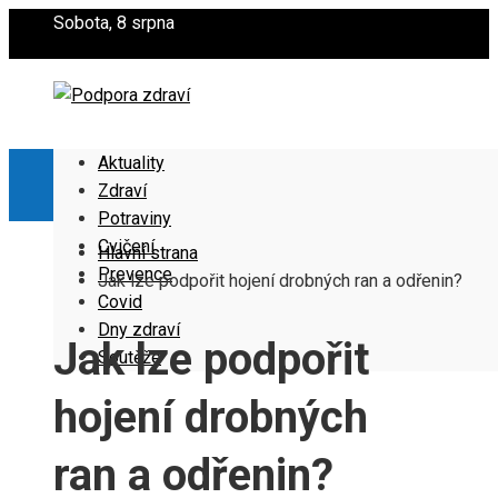
Sobota, 8 srpna
Aktuality
Zdraví
Potraviny
Cvičení
Hlavní strana
Prevence
Jak lze podpořit hojení drobných ran a odřenin?
Covid
Dny zdraví
Jak lze podpořit
Soutěže
hojení drobných
ran a odřenin?