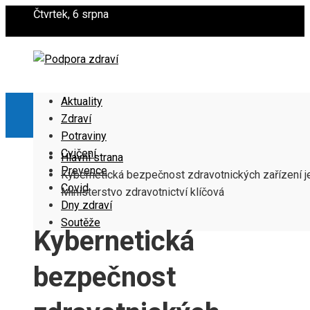
Čtvrtek, 6 srpna
Aktuality
Zdraví
Potraviny
Cvičení
Hlavní strana
Prevence
Kybernetická bezpečnost zdravotnických zařízení j
Covid
Ministerstvo zdravotnictví klíčová
Dny zdraví
Soutěže
Kybernetická
bezpečnost