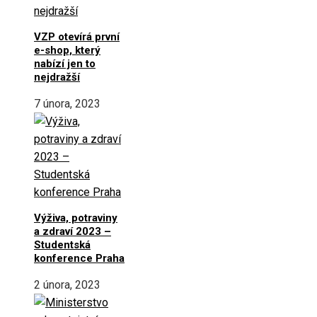
VZP otevírá první
e-shop, který
nabízí jen to
nejdražší
7 února, 2023
Výživa, potraviny
a zdraví 2023 –
Studentská
konference Praha
2 února, 2023