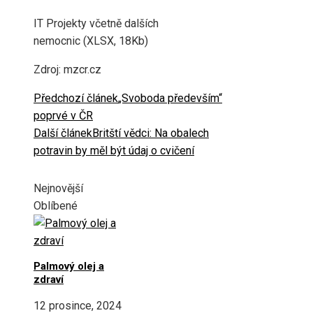
IT Projekty včetně dalších
nemocnic (XLSX, 18Kb)
Zdroj: mzcr.cz
Předchozí článek
„Svoboda především“
poprvé v ČR
Další článek
Britští vědci: Na obalech
potravin by měl být údaj o cvičení
Nejnovější
Oblíbené
Palmový olej a
zdraví
12 prosince, 2024