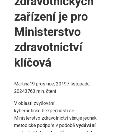
zdravotnických
zařízení je pro
Ministerstvo
zdravotnictví
klíčová
Martina
19 prosince, 2019
7 listopadu,
2024
376
3 min. čtení
V oblasti zvyšování
kybernetické bezpečnosti se
Ministerstvo zdravotnictví věnuje jednak
metodické podpoře v podobě
vydávání