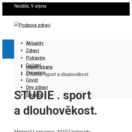
Neděle, 9 srpna
Aktuality
Zdraví
Potraviny
Cvičení
Hlavní strana
Prevence
STUDIE . sport a dlouhověkost.
Covid
Dny zdraví
STUDIE . sport
Soutěže
a dlouhověkost.
Martina
21 července, 2019
7 listopadu,