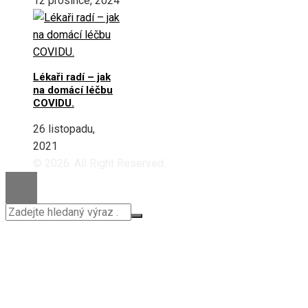
12 prosince, 2024
Lékaři radí – jak
na domácí léčbu
COVIDU.
26 listopadu,
2021
© 2026. All Right Reserved.