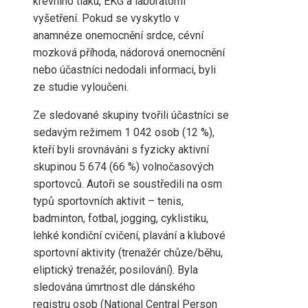
krevního tlaku, EKG a laboratorní
vyšetření. Pokud se vyskytlo v
anamnéze onemocnění srdce, cévní
mozková příhoda, nádorová onemocnění
nebo účastníci nedodali informaci, byli
ze studie vyloučeni.
Ze sledované skupiny tvořili účastníci se
sedavým režimem 1 042 osob (12 %),
kteří byli srovnáváni s fyzicky aktivní
skupinou 5 674 (66 %) volnočasových
sportovců. Autoři se soustředili na osm
typů sportovních aktivit – tenis,
badminton, fotbal, jogging, cyklistiku,
lehké kondiční cvičení, plavání a klubové
sportovní aktivity (trenažér chůze/běhu,
eliptický trenažér, posilování). Byla
sledována úmrtnost dle dánského
registru osob (National Central Person