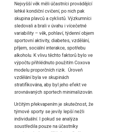
Nejvyšší věk měli účastníci provádějící
lehké kondiční cvičení, po nich pak
skupina plavců a cyklistů. Výzkumníci
sledovali a brali v úvahu i vícečetné
variability – věk, pohlaví, týdenní objem
sportovní aktivity, diabetes, vzdělání,
příjem, sociální interakce, spotřebu
alkoholu. K vlivu těchto faktorů bylo ve
výpočtu přihlédnuto použitím Coxova
modelu proporčních rizik. Úroveň
vzdělání byla ve skupinách
stratifikována, aby byl jeho efekt ve
srovnávaných sportech minimalizován.
Určitým překvapením je skutečnost, že
týmové sporty se jevily lepší nežli
individuální. I pokud se analýza
soustředila pouze na účastníky