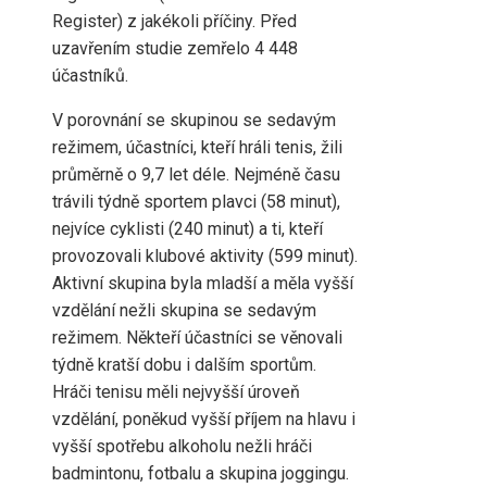
Register) z jakékoli příčiny. Před
uzavřením studie zemřelo 4 448
účastníků.
V porovnání se skupinou se sedavým
režimem, účastníci, kteří hráli tenis, žili
průměrně o 9,7 let déle. Nejméně času
trávili týdně sportem plavci (58 minut),
nejvíce cyklisti (240 minut) a ti, kteří
provozovali klubové aktivity (599 minut).
Aktivní skupina byla mladší a měla vyšší
vzdělání nežli skupina se sedavým
režimem. Někteří účastníci se věnovali
týdně kratší dobu i dalším sportům.
Hráči tenisu měli nejvyšší úroveň
vzdělání, poněkud vyšší příjem na hlavu i
vyšší spotřebu alkoholu nežli hráči
badmintonu, fotbalu a skupina joggingu.