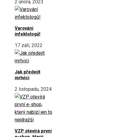
2 února, 2023
Varování
infektologů!
17 září, 2022
Jak předejít
mrtvici
2 listopadu, 2024
VZP otevírá první
e-shop, který