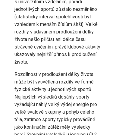
s univerzitním vzděláním, pořadí
jednotlivých sportů zůstalo nezměněno
(statisticky interval spolehlivosti byl
vzhledem k menším číslům širší). Velké
rozdíly v udávaném prodloužení délky
života nešlo přičíst ani délce času
strávené cvičením, právě klubové aktivity
ukazovaly nejnižší přínos k prodloužení
života.
Rozdílnost v prodloužení délky života
může být vysvětlena rozdíly ve formě
fyzické aktivity u jednotlivých sportů.
Nejlepších výsledků dosáhly sporty
vyžadující náhlý velký výdej energie pro
velké svalové skupiny a pohyb celého
těla, zatímco sporty typicky prováděné
jako kontinuální zátěž měly výsledky
horší. Srovnání výsledků u joggingu (3,2