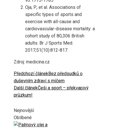
93:1775-1785
Oja, P., et al. Associations of
specific types of sports and
exercise with all-cause and
cardiovascular-disease mortality: a
cohort study of 80,306 British
adults. Br J Sports Med.
2017;51(10):812-817.
Zdroj: medicina.cz
Předchozí článek
Bez předsudků o
duševním zdraví s míčem
Další článek
Češi a sport – překvapivý
průzkum!
Nejnovější
Oblíbené