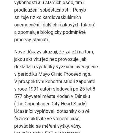
výkonnosti a u starších osob, tím i
prodloužení soběstačnosti. Pohyb
snižuje riziko kardiovaskulárních
onemocnění i dalších rizikových faktorů
a zpomaluje biologicky podmíněné
procesy stárnutí.
Nové důkazy ukazují, že záleží na tom,
jakou aktivitu jedinec provozuje, jak
dokládají i výsledky výzkumu uveřejněné
v periodiku Mayo Clinic Proceedings.
V prospektivní kohortní studii započaté
v roce 1991 autoři sledovali po 25 let 8
577 obyvatel města Kodaň v Dánsku
(The Copenhagen City Heart Study).
Účastníci vyplňovali dotazníky o své
fyzické aktivitě ve volném čase,
prováděla se měření výšky, váhy,