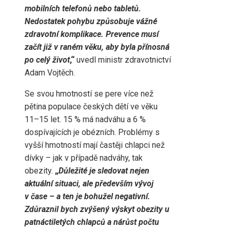
mobilních telefonů nebo tabletů.
Nedostatek pohybu způsobuje vážné
zdravotní komplikace. Prevence musí
začít již v raném věku, aby byla přínosná
po celý život
,“
uvedl ministr zdravotnictví
Adam Vojtěch.
Se svou hmotností se pere více než
pětina populace českých dětí ve věku
11–15 let. 15 % má nadváhu a 6 %
dospívajících je obézních. Problémy s
vyšší hmotností mají častěji chlapci než
dívky – jak v případě nadváhy, tak
obezity.
„
Důležité je sledovat nejen
aktuální situaci, ale především vývoj
v čase – a ten je bohužel negativní.
Zdůraznil bych zvýšený výskyt obezity u
patnáctiletých chlapců a nárůst počtu