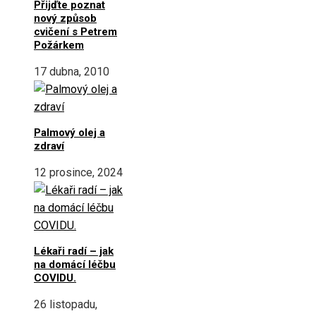
Přijďte poznat
nový způsob
cvičení s Petrem
Požárkem
17 dubna, 2010
Palmový olej a
zdraví
12 prosince, 2024
Lékaři radí – jak
na domácí léčbu
COVIDU.
26 listopadu,