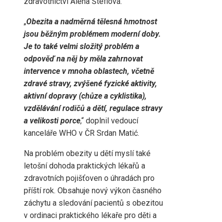
zdravotnictví Alena Šteflová.
„
Obezita a nadměrná tělesná hmotnost
jsou běžným problémem moderní doby.
Je to také velmi složitý problém a
odpověď na něj by měla zahrnovat
intervence v mnoha oblastech, včetně
zdravé stravy, zvýšené fyzické aktivity,
aktivní dopravy (chůze a cyklistika),
vzdělávání rodičů a dětí, regulace stravy
a velikosti porce
,“ doplnil vedoucí
kanceláře WHO v ČR Srdan Matić.
Na problém obezity u dětí myslí také
letošní dohoda praktických lékařů a
zdravotních pojišťoven o úhradách pro
příští rok. Obsahuje nový výkon časného
záchytu a sledování pacientů s obezitou
v ordinaci praktického lékaře pro děti a