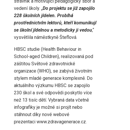
strávník a motivující pedagogický sbor a
vedení školy. „
Do projektu se již zapojilo
228 školních jídelen. Probíhá
prostřednictvím lektorů, kteří komunikují
se školní jídelnou a metodicky ji vedou
,“
vysvětlila náměstkyně Šteflová.
HBSC studie (Health Behaviour in
School-aged Children), realizovaná pod
záštitou Světové zdravotnické
organizace (WHO), se zabývá životním
stylem mladé generace komplexně. Do
aktuálního výzkumu HBSC se zapojilo
230 škol a své odpovědi poskytlo více
než 13 tisíc dětí. Vybraná data včetně
infografiky je možné si projít nebo
stáhnout díky nové webové
prezentaci www.zdravagenerace.cz.