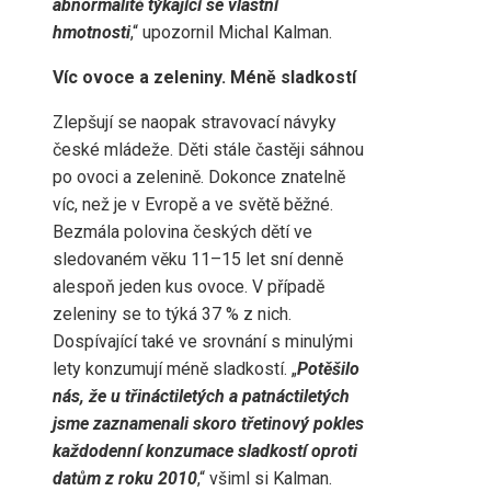
abnormalitě týkající se vlastní
hmotnosti
,“ upozornil Michal Kalman.
Víc ovoce a zeleniny. Méně sladkostí
Zlepšují se naopak stravovací návyky
české mládeže. Děti stále častěji sáhnou
po ovoci a zelenině. Dokonce znatelně
víc, než je v Evropě a ve světě běžné.
Bezmála polovina českých dětí ve
sledovaném věku 11–15 let sní denně
alespoň jeden kus ovoce. V případě
zeleniny se to týká 37 % z nich.
Dospívající také ve srovnání s minulými
lety konzumují méně sladkostí. „
Potěšilo
nás, že u třináctiletých a patnáctiletých
jsme zaznamenali skoro třetinový pokles
každodenní konzumace sladkostí oproti
datům z roku 2010
,“ všiml si Kalman.