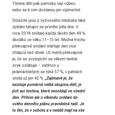
Třetina dětí pak pamlsky nejí vůbec,
nebo se k nim dostanou jen výjimečně.
Důležité jsou z výživového hlediska také
zjištění týkající se prvního jídla dne. V
roce 2018 snídalo každý školní den 49 %
školáků ve věku 11–15 let. Možná trochu
překvapivě snídaní startuje den více
chlapců než dívek. Už méně překvapivé
je, že se zvyšujícím se věkem tenhle
zvyk oslabuje – zatímco u
jedenáctiletých se týká 57 %, v patnácti
snídá už jen 42 %.
„Zajímavé je, že
existuje poměrně velká skupina dětí, je
jich asi šestina, které nesnídají ve všední
den. Přitom ale o víkendu snídani do
svého denního plánu pravidelně řadí. Je
to tím, že v sobotu a v neděli mají na vše