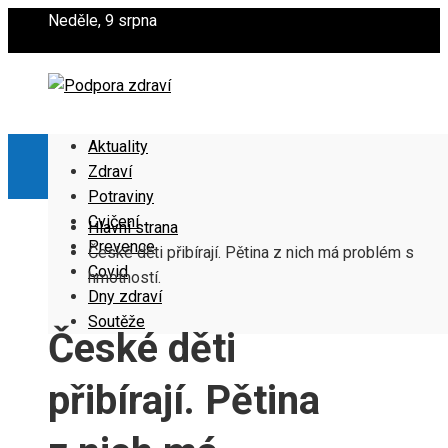
Neděle, 9 srpna
Aktuality
Zdraví
Potraviny
Cvičení
Hlavní strana
Prevence
České děti přibírají. Pětina z nich má problém s
Covid
hmotností.
Dny zdraví
Soutěže
České děti
přibírají. Pětina