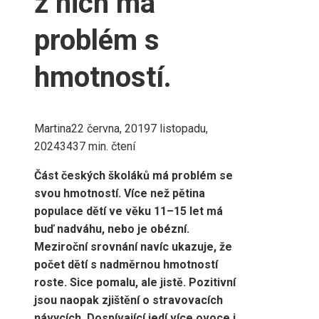
z nich má
problém s
hmotností.
Martina
22 června, 2019
7 listopadu,
2024
343
7 min. čtení
Část českých školáků má problém se
svou hmotností. Více než pětina
populace dětí ve věku 11–15 let má
buď nadváhu, nebo je obézní.
Meziroční srovnání navíc ukazuje, že
počet dětí s nadměrnou hmotností
roste. Sice pomalu, ale jistě. Pozitivní
jsou naopak zjištění o stravovacích
návycích. Dospívající jedí více ovoce i