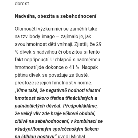
dorost.
Nadváha, obezita a sebehodnocení
Olomoučtí výzkumníci se zaměřili také
na tzv. body image – zajímalo je, jak
svou hmotnost děti vnímají. Zjistili, že 29
% dívek s nadváhou či obezitou si tento
fakt nepřipouští. U chlapců s nadměrnou
hmotností jde dokonce o 41 %. Naopak
pětina dívek se považuje za tlusté,
přestože je jejich hmotnost v normě.
„
Víme také, že negativně hodnotí vlastní
hmotnost skoro třetina třináctiletých a
patnáctiletých děvčat. Předpokládáme,
že velký vliv zde hraje věkové období,
citlivé na sebehodnocení, v kombinaci se
všudypřítomným společenským tlakem
na štíhlou postavu
,“ uvedl Michal