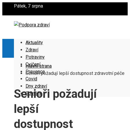
Pátek, 7 srpna
Aktuality
Zdraví
Potraviny
Cvičení
Hlavní strana
Prevence
Senioři požadují lepší dostupnost zdravotní péče
Covid
Dny zdraví
Senioři požadují
Soutěže
lepší
dostupnost