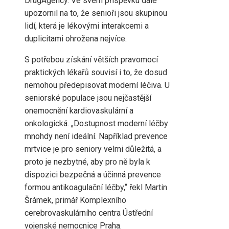
DrugAgency. Ve svém příspěvku dále
upozornil na to, že senioři jsou skupinou
lidí, která je lékovými interakcemi a
duplicitami ohrožena nejvíce.
S potřebou získání větších pravomocí
praktických lékařů souvisí i to, že dosud
nemohou předepisovat moderní léčiva. U
seniorské populace jsou nejčastější
onemocnění kardiovaskulární a
onkologická. „Dostupnost moderní léčby
mnohdy není ideální. Například prevence
mrtvice je pro seniory velmi důležitá, a
proto je nezbytné, aby pro ně byla k
dispozici bezpečná a účinná prevence
formou antikoagulační léčby,“ řekl Martin
Šrámek, primář Komplexního
cerebrovaskulárního centra Ústřední
vojenské nemocnice Praha.