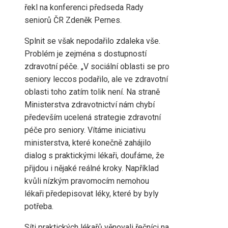
řekl na konferenci předseda Rady
seniorů ČR Zdeněk Pernes.
Splnit se však nepodařilo zdaleka vše.
Problém je zejména s dostupností
zdravotní péče. „V sociální oblasti se pro
seniory leccos podařilo, ale ve zdravotní
oblasti toho zatím tolik není. Na straně
Ministerstva zdravotnictví nám chybí
především ucelená strategie zdravotní
péče pro seniory. Vítáme iniciativu
ministerstva, které konečně zahájilo
dialog s praktickými lékaři, doufáme, že
přijdou i nějaké reálné kroky. Například
kvůli nízkým pravomocím nemohou
lékaři předepisovat léky, které by byly
potřeba.
Síti praktických lékařů věnovali řečníci na