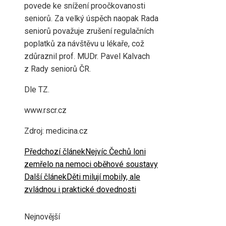
povede ke snížení proočkovanosti
seniorů. Za velký úspěch naopak Rada
seniorů považuje zrušení regulačních
poplatků za návštěvu u lékaře, což
zdůraznil prof. MUDr. Pavel Kalvach
z Rady seniorů ČR.
Dle TZ.
www.rscr.cz
Zdroj: medicina.cz
Předchozí článek
Nejvíc Čechů loni
zemřelo na nemoci oběhové soustavy
Další článek
Děti milují mobily, ale
zvládnou i praktické dovednosti
Nejnovější