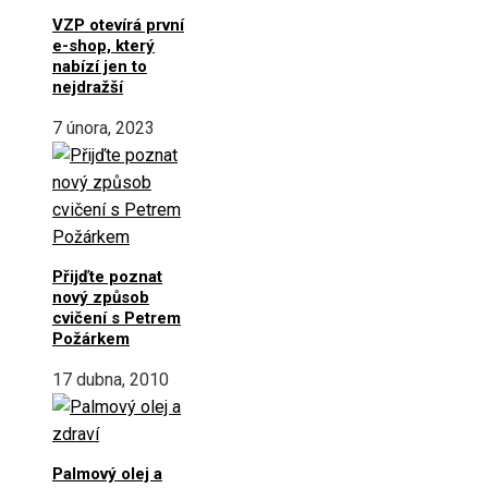
VZP otevírá první
e-shop, který
nabízí jen to
nejdražší
7 února, 2023
Přijďte poznat
nový způsob
cvičení s Petrem
Požárkem
17 dubna, 2010
Palmový olej a