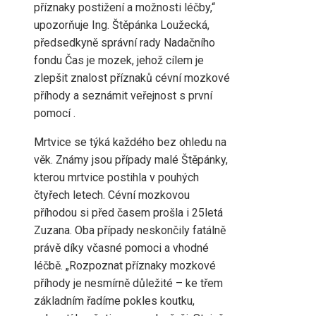
příznaky postižení a možnosti léčby,“
upozorňuje Ing. Štěpánka Loužecká,
předsedkyně správní rady Nadačního
fondu Čas je mozek, jehož cílem je
zlepšit znalost příznaků cévní mozkové
příhody a seznámit veřejnost s první
pomocí .
Mrtvice se týká každého bez ohledu na
věk. Známy jsou případy malé Štěpánky,
kterou mrtvice postihla v pouhých
čtyřech letech. Cévní mozkovou
příhodou si před časem prošla i 25letá
Zuzana. Oba případy neskončily fatálně
právě díky včasné pomoci a vhodné
léčbě. „Rozpoznat příznaky mozkové
příhody je nesmírně důležité – ke třem
základním řadíme pokles koutku,