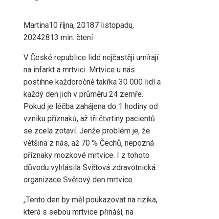
Martina
10 října, 2018
7 listopadu,
2024
281
3 min. čtení
V České republice lidé nejčastěji umírají
na infarkt a mrtvici. Mrtvice u nás
postihne každoročně takřka 30 000 lidí a
každý den jich v průměru 24 zemře.
Pokud je léčba zahájena do 1 hodiny od
vzniku příznaků, až tři čtvrtiny pacientů
se zcela zotaví. Jenže problém je, že
většina z nás, až 70 % Čechů, nepozná
příznaky mozkové mrtvice. I z tohoto
důvodu vyhlásila Světová zdravotnická
organizace Světový den mrtvice.
„Tento den by měl poukazovat na rizika,
která s sebou mrtvice přináší, na