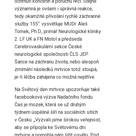
ochrnutí končetin a poruchu řeči. Stejně
významná je ovšem i správná reakce,
tedy okamžité přivolání rychlé záchranné
služby 155“: vysvětluje MUDr. Aleš
Tomek, Ph.D., primář Neurologické kliniky
2. LF UK a FN Motol a předseda
Cerebrovaskulární sekce České
neurologické společnosti ČLS JEP.
Šance na záchranu života, nebo alespoň
zmírnění následků mrtvice totiž stoupá,
je-li léčba zahájena co možná nejdříve.
Na Světový den mrtvice upozorňuje také
facebooková výzva Nadačního fondu
Čas je mozek, která se už druhým
týdnem úspěšně šíří na sociálních sítích
v Česku. „Vyzvali jsme širokou veřejnost,
aby se připojila ke Světovému dni
mrtvice a pomohla nám šířit osvětu. Pod