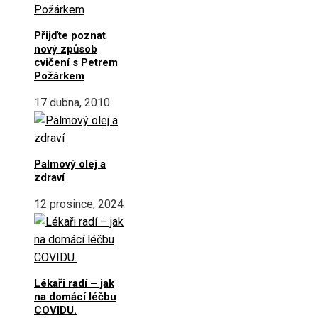
Přijďte poznat
nový způsob
cvičení s Petrem
Požárkem
17 dubna, 2010
Palmový olej a
zdraví
12 prosince, 2024
Lékaři radí – jak
na domácí léčbu
COVIDU.