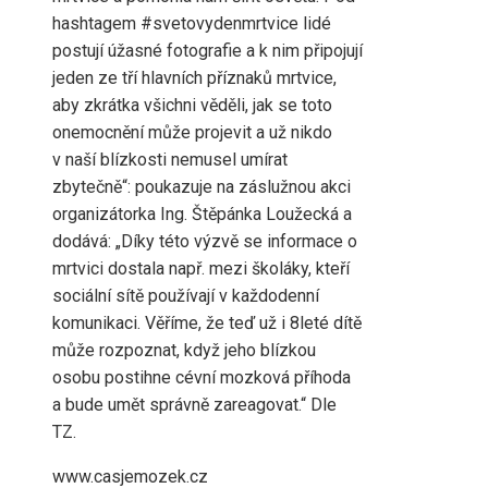
hashtagem #svetovydenmrtvice lidé
postují úžasné fotografie a k nim připojují
jeden ze tří hlavních příznaků mrtvice,
aby zkrátka všichni věděli, jak se toto
onemocnění může projevit a už nikdo
v naší blízkosti nemusel umírat
zbytečně“: poukazuje na záslužnou akci
organizátorka Ing. Štěpánka Loužecká a
dodává: „Díky této výzvě se informace o
mrtvici dostala např. mezi školáky, kteří
sociální sítě používají v každodenní
komunikaci. Věříme, že teď už i 8leté dítě
může rozpoznat, když jeho blízkou
osobu postihne cévní mozková příhoda
a bude umět správně zareagovat.“ Dle
TZ.
www.casjemozek.cz