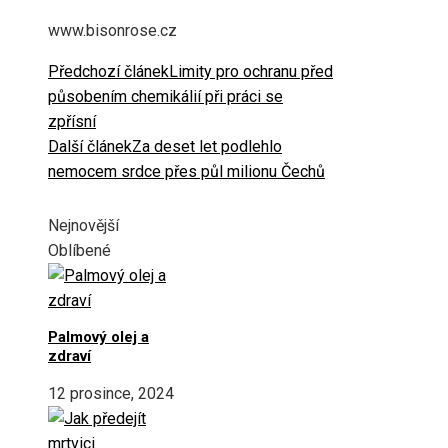
www.bisonrose.cz
Předchozí článek
Limity pro ochranu před
působením chemikálií při práci se
zpřísní
Další článek
Za deset let podlehlo
nemocem srdce přes půl milionu Čechů
Nejnovější
Oblíbené
Palmový olej a
zdraví
12 prosince, 2024