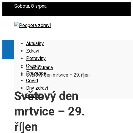
Sobota, 8 srpna
Aktuality
Zdraví
Potraviny
Cvičení
Hlavní strana
Prevence
Světový den mrtvice – 29. říjen
Covid
Dny zdraví
Světový den
Soutěže
mrtvice – 29.
říjen