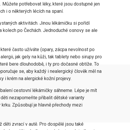
e. Můžete potřebovat léky, které jsou dostupné jen
ech i o některých lécích na spaní.
ystaných aktivitách. Jinou lékárničku si pořídí
cí na kolech po Čechách. Jednoduché osnovy se ale
, které často užíváte (opary, zácpa nevolnost po
lergii, jak gely na kůži, tak tablety nebo sirupy pro
které bere dlouhodobě, i ty pro dočasné obtíže. To
oporučuje se, aby každý i nealergický člověk měl na
y i krém na alergické kožní projevy.
i balení cestovní lékárničky sáhneme. Lépe je mít
 děti nezapomeňte přibalit dětské varianty
v krku. Způsobují je hlavně přechody mezi
 děti zvrací v autě. Pro dospělé jsou také