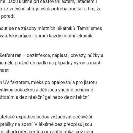
é. Jsou účinné při cestování autem, letadlem i
ní živočišné uhlí, je však potřeba počítat s tím, že
 poradí.
hnout se na zásoby místních lékárníků. Tamní směs
atelský průjem, poradí každý místní lékárník.
etření ran – dezinfekce, náplasti, obvazy, nůžky a
y nemělo pružné obinadlo na případný výron a masti
mast.
 UV faktorem, mléka po opalování a pro jistotu
citlivou pokožkou a děti jsou vhodné ochranné
íšťatům a dezinfekční gel nebo dezinfekční
vatelské expedice budou vyžadovat pečlivější
 prášky na spaní. V lékárně bez předpisu jsou
 si chodí před cestou pro antibiotika, což není