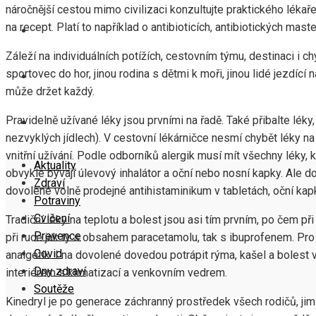
náročnější cestou mimo civilizaci konzultujte praktického lékař
na recept. Platí to například o antibioticích, antibiotických mast
COVID
Záleží na individuálních potížích, cestovním týmu, destinaci i ch
sportovec do hor, jinou rodina s dětmi k moři, jinou lidé jezdí
DNY ZDRAVÍ
může držet každý.
Pravidelně užívané léky jsou prvními na řadě. Také přibalte léky
SOUTĚŽE
nezvyklých jídlech). V cestovní lékárničce nesmí chybět léky na a
vnitřní užívání. Podle odborníků alergik musí mít všechny léky, 
Aktuality
obvykle bývají úlevový inhalátor a oční nebo nosní kapky. Ale d
Zdraví
dovolené volně prodejné antihistaminikum v tabletách, oční kapk
Potraviny
Cvičení
Tradiční léky na teplotu a bolest jsou asi tím prvním, po čem př
Prevence
při ruce jak ty s obsahem paracetamolu, tak s ibuprofenem. Pro
Covid
analgetik. I na dovolené dovedou potrápit rýma, kašel a bolest 
Dny zdraví
interiérem s klimatizací a venkovním vedrem.
Soutěže
Kinedryl je po generace záchranný prostředek všech rodičů, jimž