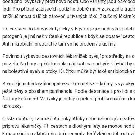
dostupné žvýkačky proti nevolnosti. Obě varianty jsou osvědčen
lodí. Pro případ zažívacích potíží je dobré mít v zavazadle tradič
sníží účinnost dalších zároveň užívaných léků. Zkušený lékárník
Při cestách do letovisek typicky v Egyptě je jednodušší spole
patogenů je jiná než v České republice a když se dostaví cestov
Antimikrobiální preparát je tam volně prodejný a účinný.
Povinnou výbavou cestovních lékárniček bývají prostředky na oš
pinzeta. Na hory a pěší turistiku náplasti na puchýře. Chybět b
na bolestivé svaly a otoky. K užitku může být také antibiotická 
K vodě je nutná kvalitní opalovací kosmetika – krémy s vysokým
ještě pěny s obsahem panthenolu. Podle destinace a pro lidi s 
faktory kolem 50. Vždycky je nutný repelent proti komárům a kl
ubrousky.
Cesta do Asie, Latinské Ameriky, Afriky nebo náročnější cesto
přípravu lékárničky. Při cestách s dlouhými lety se mohou hodit
k dispozici jen slabší přírodní preparáty. Baťůžkáři a dobrodruzi