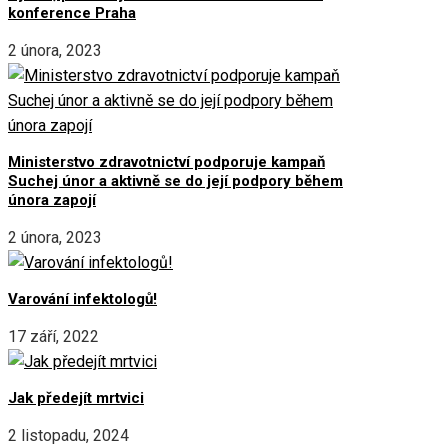
konference Praha
2 února, 2023
Ministerstvo zdravotnictví podporuje kampaň
Suchej únor a aktivně se do její podpory během
února zapojí
2 února, 2023
Varování infektologů!
17 září, 2022
Jak předejít mrtvici
2 listopadu, 2024