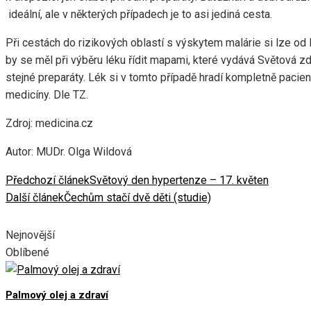
ideální, ale v některých případech je to asi jediná cesta.
Při cestách do rizikových oblastí s výskytem malárie si lze od l
by se měl při výběru léku řídit mapami, které vydává Světová z
stejné preparáty. Lék si v tomto případě hradí kompletně pacien
medicíny. Dle TZ.
Zdroj: medicina.cz
Autor: MUDr. Olga Wildová
Předchozí článek
Světový den hypertenze – 17. květen
Další článek
Čechům stačí dvě děti (studie)
Nejnovější
Oblíbené
Palmový olej a zdraví