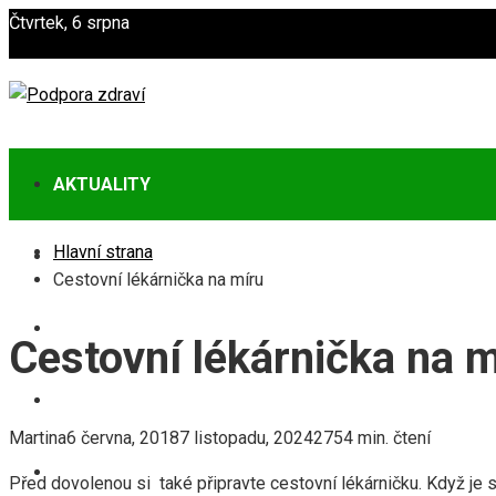
Čtvrtek, 6 srpna
AKTUALITY
Hlavní strana
ZDRAVÍ
Cestovní lékárnička na míru
POTRAVINY
Cestovní lékárnička na m
CVIČENÍ
Martina
6 června, 2018
7 listopadu, 2024
275
4 min. čtení
PREVENCE
Před dovolenou si také připravte cestovní lékárničku. Když je