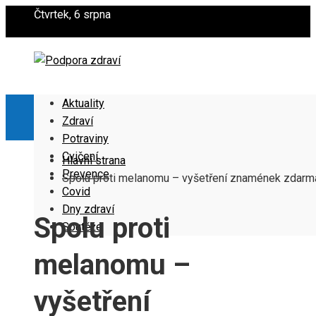
Čtvrtek, 6 srpna
Aktuality
Zdraví
Potraviny
Cvičení
Hlavní strana
Prevence
Spolu proti melanomu – vyšetření znamének zdarm
Covid
Dny zdraví
Spolu proti
Soutěže
melanomu –
vyšetření