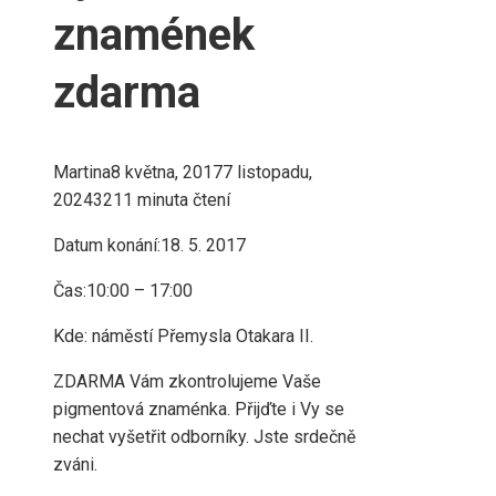
znamének
zdarma
Martina
8 května, 2017
7 listopadu,
2024
321
1 minuta čtení
Datum konání:18. 5. 2017
Čas:10:00 – 17:00
Kde: náměstí Přemysla Otakara II.
ZDARMA Vám zkontrolujeme Vaše
pigmentová znaménka. Přijďte i Vy se
nechat vyšetřit odborníky. Jste srdečně
zváni.