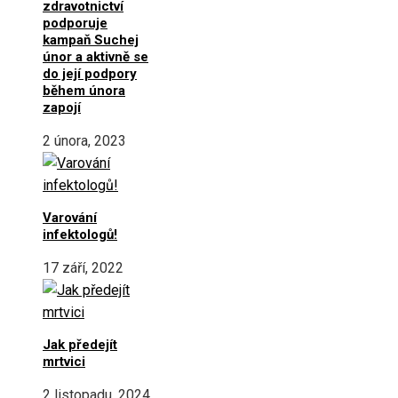
zdravotnictví
podporuje
kampaň Suchej
únor a aktivně se
do její podpory
během února
zapojí
2 února, 2023
Varování
infektologů!
17 září, 2022
Jak předejít
mrtvici
2 listopadu, 2024