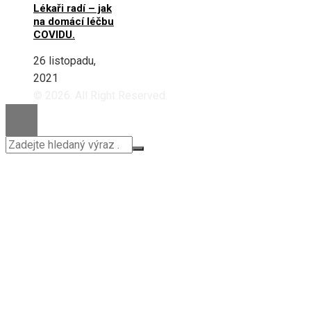
Lékaři radí – jak
na domácí léčbu
COVIDU.
26 listopadu,
2021
© 2026. All Right Reserved.