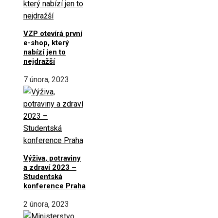
VZP otevírá první
e-shop, který
nabízí jen to
nejdražší
7 února, 2023
Výživa, potraviny
a zdraví 2023 –
Studentská
konference Praha
2 února, 2023