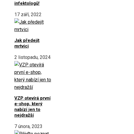
infektologů!
17 září, 2022
Jak předejít
mrtvici
2 listopadu, 2024
VZP otevírá první
e-shop, který
nabízí jen to
nejdražší
7 února, 2023