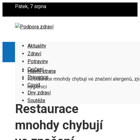
Pátek, 7 srpna
Aktuality
Zdraví
Potraviny
Cvičení
Hlavní strana
Prevence
Restaurace mnohdy chybují ve značení alergenů, zjis
Covid
hygienici
Dny zdraví
Soutěže
Restaurace
mnohdy chybují