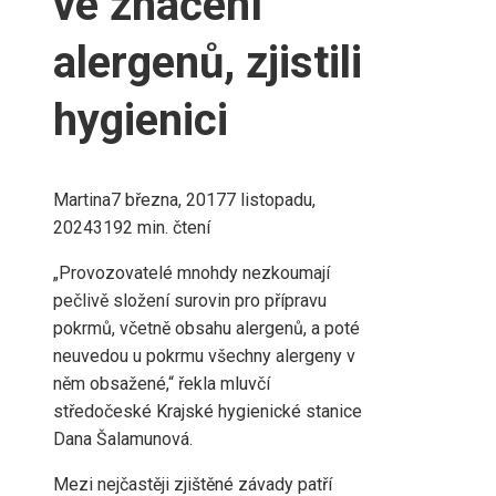
ve značení
alergenů, zjistili
hygienici
Martina
7 března, 2017
7 listopadu,
2024
319
2 min. čtení
„Provozovatelé mnohdy nezkoumají
pečlivě složení surovin pro přípravu
pokrmů, včetně obsahu alergenů, a poté
neuvedou u pokrmu všechny alergeny v
něm obsažené,“ řekla mluvčí
středočeské Krajské hygienické stanice
Dana Šalamunová.
Mezi nejčastěji zjištěné závady patří