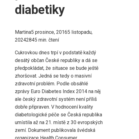
diabetiky
Martina
5 prosince, 2016
5 listopadu,
2024
284
5 min. čtení
Cukrovkou dnes trpí v podstatě každý
desátý občan České republiky a dá se
předpokládat, že situace se bude ještě
zhoršovat. Jedná se tedy o masivní
zdravotní problém. Podle obsáhlé
zprávy Euro Diabetes Index 2014 na něj
ale český zdravotní systém není příliš
dobře připraven. V hodnocení kvality
diabetologické péče se Česká republika
umístila až na 21. místě z 30 evropských
zemí. Dokument publikovala švédská
organizace Health Consumer