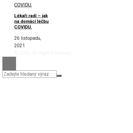
Lékaři radí – jak
na domácí léčbu
COVIDU.
26 listopadu,
2021
© 2026. All Right Reserved.