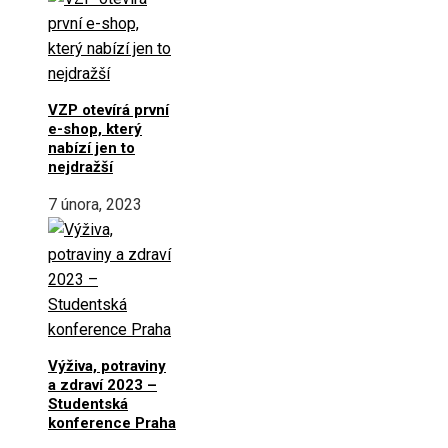
VZP otevírá první
e-shop, který
nabízí jen to
nejdražší
7 února, 2023
Výživa, potraviny
a zdraví 2023 –
Studentská
konference Praha