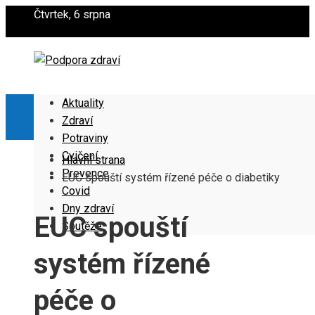
Čtvrtek, 6 srpna
Aktuality
Zdraví
Potraviny
Cvičení
Hlavní strana
Prevence
EUC spouští systém řízené péče o diabetiky
Covid
Dny zdraví
EUC spouští
Soutěže
systém řízené
péče o