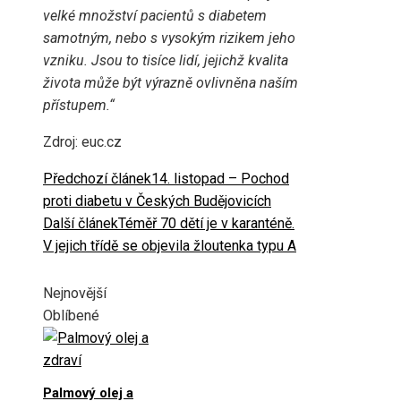
velké množství pacientů s diabetem
samotným, nebo s vysokým rizikem jeho
vzniku. Jsou to tisíce lidí, jejichž kvalita
života může být výrazně ovlivněna naším
přístupem.“
Zdroj: euc.cz
Předchozí článek
14. listopad – Pochod
proti diabetu v Českých Budějovicích
Další článek
Téměř 70 dětí je v karanténě.
V jejich třídě se objevila žloutenka typu A
Nejnovější
Oblíbené
Palmový olej a