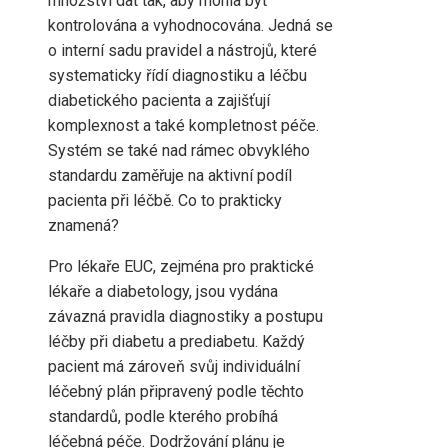
množství dat tak, aby mohla být
kontrolována a vyhodnocována. Jedná se
o interní sadu pravidel a nástrojů, které
systematicky řídí diagnostiku a léčbu
diabetického pacienta a zajišťují
komplexnost a také kompletnost péče.
Systém se také nad rámec obvyklého
standardu zaměřuje na aktivní podíl
pacienta při léčbě. Co to prakticky
znamená?
Pro lékaře EUC, zejména pro praktické
lékaře a diabetology, jsou vydána
závazná pravidla diagnostiky a postupu
léčby při diabetu a prediabetu. Každý
pacient má zároveň svůj individuální
léčebný plán připravený podle těchto
standardů, podle kterého probíhá
léčebná péče. Dodržování plánu je