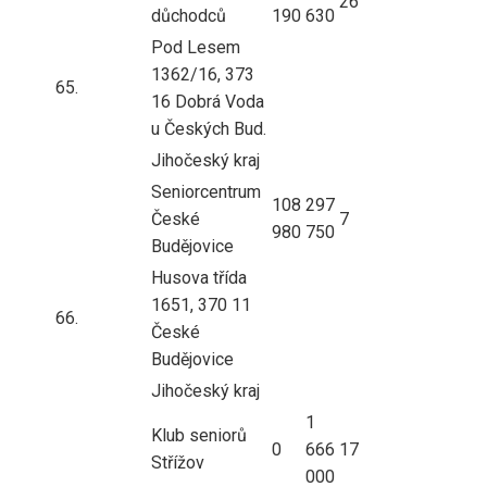
26
důchodců
190
630
Pod Lesem
1362/16, 373
65.
16 Dobrá Voda
u Českých Bud.
Jihočeský kraj
Seniorcentrum
108
297
České
7
980
750
Budějovice
Husova třída
1651, 370 11
66.
České
Budějovice
Jihočeský kraj
1
Klub seniorů
0
666
17
Střížov
000