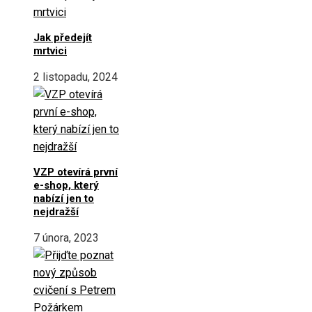
Jak předejít
mrtvici
2 listopadu, 2024
VZP otevírá první
e-shop, který
nabízí jen to
nejdražší
7 února, 2023