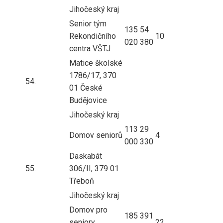
Jihočeský kraj
Senior tým
135
54
Rekondičního
10
020
380
centra VŠTJ
Matice školské
1786/17, 370
54.
01 České
Budějovice
Jihočeský kraj
113
29
Domov seniorů
4
000
330
Daskabát
55.
306/II, 379 01
Třeboň
Jihočeský kraj
Domov pro
185
391
seniory
22