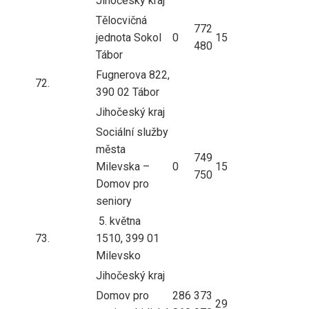
Jihočeský kraj
Tělocvičná
772
jednota Sokol
0
15
480
Tábor
Fugnerova 822,
72.
390 02 Tábor
Jihočeský kraj
Sociální služby
města
749
Milevska –
0
15
750
Domov pro
seniory
5. května
73.
1510, 399 01
Milevsko
Jihočeský kraj
Domov pro
286
373
29