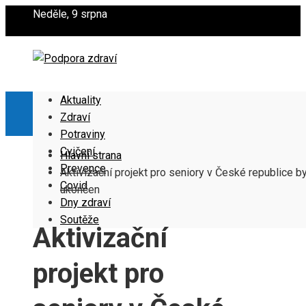
Neděle, 9 srpna
Aktuality
Zdraví
Potraviny
Cvičení
Hlavní strana
Prevence
Aktivizační projekt pro seniory v České republice by
Covid
ukončen
Dny zdraví
Soutěže
Aktivizační
projekt pro