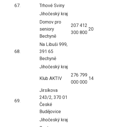
67.
Trhové Sviny
Jihočeský kraj
Domov pro
207
412
seniory
20
300
800
Bechyně
Na Libuši 999,
68.
391 65
Bechyně
Jihočeský kraj
276
799
Klub AKTIV
14
000
000
Jirsíkova
243/2, 370 01
69.
České
Budějovice
Jihočeský kraj