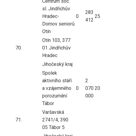
Centrum soc.
sl. Jindřichův
283
Hradec-
0
25
412
Domov seniorů
Otín
Otín 103, 377
70.
01 Jindřichův
Hradec
Jihočeský kraj
Spolek
aktivního stáří
2
a vzájemného
0
070
20
porozumění
000
Tábor
Varšavská
71.
2741/4, 390
05 Tábor 5