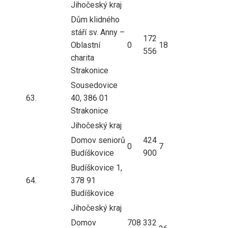
Jihočeský kraj
Dům klidného
stáří sv. Anny –
172
Oblastní
0
18
556
charita
Strakonice
Sousedovice
63.
40, 386 01
Strakonice
Jihočeský kraj
Domov seniorů
424
0
7
Budíškovice
900
Budíškovice 1,
64.
378 91
Budíškovice
Jihočeský kraj
Domov
708
332