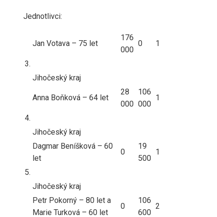
Jednotlivci:
176
Jan Votava – 75 let
0
1
000
3.
Jihočeský kraj
28
106
Anna Boňková – 64 let
1
000
000
4.
Jihočeský kraj
Dagmar Beníšková – 60
19
0
1
let
500
5.
Jihočeský kraj
Petr Pokorný – 80 let a
106
0
2
Marie Turková – 60 let
600