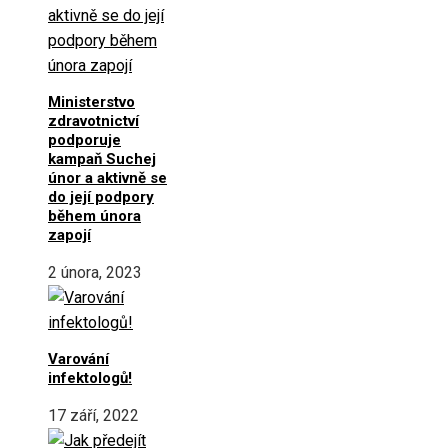
Ministerstvo
zdravotnictví
podporuje
kampaň Suchej
únor a aktivně se
do její podpory
během února
zapojí
2 února, 2023
Varování
infektologů!
17 září, 2022