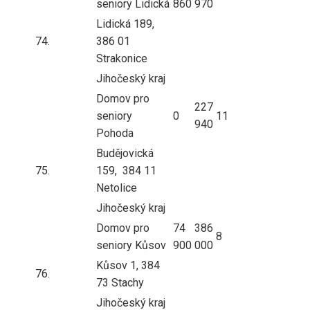
seniory Lidická
860
970
Lidická 189,
74.
386 01
Strakonice
Jihočeský kraj
Domov pro
227
seniory
0
11
940
Pohoda
Budějovická
75.
159, 384 11
Netolice
Jihočeský kraj
Domov pro
74
386
8
seniory Kůsov
900
000
Kůsov 1, 384
76.
73 Stachy
Jihočeský kraj