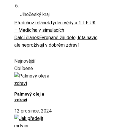
6.
Jihočeský kraj
Předchozí článek
Týden vědy a 1. LF UK
– Medicína v simulacích
Další článek
Evropané žijí déle, léta navíc
ale neprožívají v dobrém zdraví
Nejnovější
Oblíbené
Palmový olej a
zdraví
12 prosince, 2024