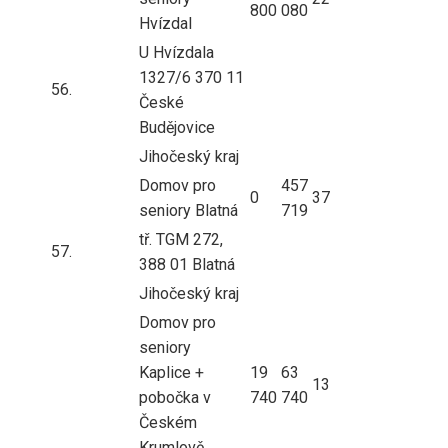
800
080
Hvízdal
U Hvízdala
1327/6 370 11
56.
České
Budějovice
Jihočeský kraj
Domov pro
457
0
37
seniory Blatná
719
tř. TGM 272,
57.
388 01 Blatná
Jihočeský kraj
Domov pro
seniory
Kaplice +
19
63
13
pobočka v
740
740
Českém
Krumlově