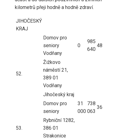
kilometrů přeji hodně a hodně zdraví.
JIHOČESKÝ
KRAJ
Domov pro
985
seniory
0
48
640
Vodňany
Žižkovo
náměstí 21,
52.
389 01
Vodňany
Jihočeský kraj
Domov pro
31
738
36
seniory
000
063
Rybniční 1282,
53.
386 01
Strakonice