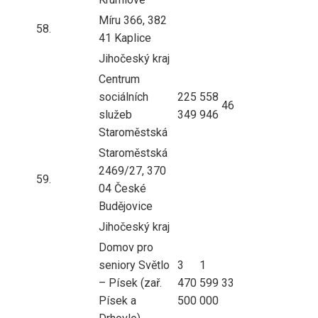
Míru 366, 382
58.
41 Kaplice
Jihočeský kraj
Centrum
sociálních
225
558
46
služeb
349
946
Staroměstská
Staroměstská
2469/27, 370
59.
04 České
Budějovice
Jihočeský kraj
Domov pro
seniory Světlo
3
1
– Písek (zař.
470
599
33
Písek a
500
000