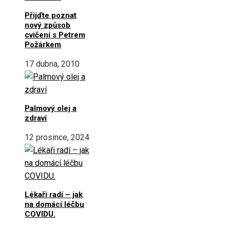
Přijďte poznat
nový způsob
cvičení s Petrem
Požárkem
17 dubna, 2010
Palmový olej a
zdraví
12 prosince, 2024
Lékaři radí – jak
na domácí léčbu
COVIDU.