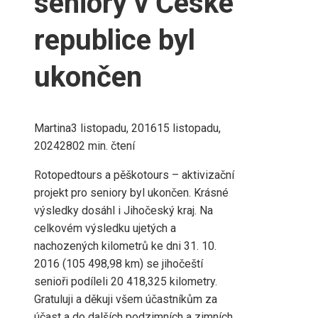
seniory v České
republice byl
ukončen
Martina
3 listopadu, 2016
15 listopadu,
2024
280
2 min. čtení
Rotopedtours a pěškotours – aktivizační
projekt pro seniory byl ukončen. Krásné
výsledky dosáhl i Jihočeský kraj. Na
celkovém výsledku ujetých a
nachozených kilometrů ke dni 31. 10.
2016 (105 498,98 km) se jihočeští
senioři podíleli 20 418,325 kilometry.
Gratuluji a děkuji všem účastníkům za
účast a do dalších podzimních a zimních