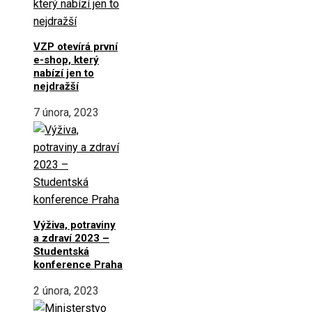
VZP otevírá první
e-shop, který
nabízí jen to
nejdražší
7 února, 2023
Výživa, potraviny
a zdraví 2023 –
Studentská
konference Praha
2 února, 2023