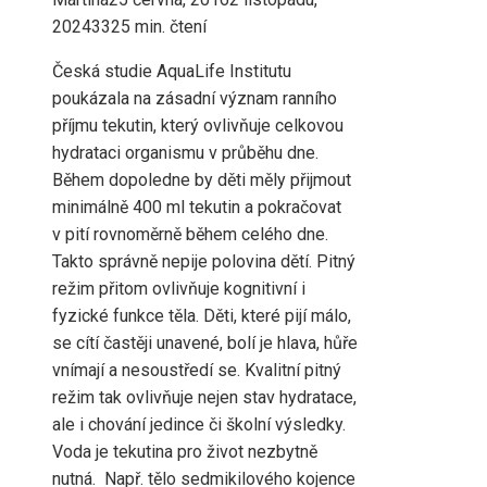
2024
332
5 min. čtení
Česká studie AquaLife Institutu
poukázala na zásadní význam ranního
příjmu tekutin, který ovlivňuje celkovou
hydrataci organismu v průběhu dne.
Během dopoledne by děti měly přijmout
minimálně 400 ml tekutin a pokračovat
v pití rovnoměrně během celého dne.
Takto správně nepije polovina dětí. Pitný
režim přitom ovlivňuje kognitivní i
fyzické funkce těla. Děti, které pijí málo,
se cítí častěji unavené, bolí je hlava, hůře
vnímají a nesoustředí se. Kvalitní pitný
režim tak ovlivňuje nejen stav hydratace,
ale i chování jedince či školní výsledky.
Voda je tekutina pro život nezbytně
nutná. Např. tělo sedmikilového kojence