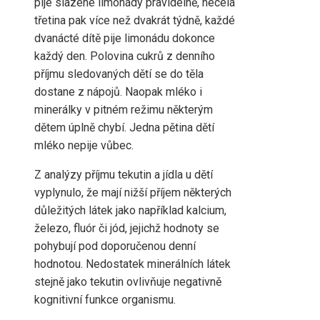
pije slazené limonády pravidelně, necelá
třetina pak více než dvakrát týdně, každé
dvanácté dítě pije limonádu dokonce
každý den. Polovina cukrů z denního
příjmu sledovaných dětí se do těla
dostane z nápojů. Naopak mléko i
minerálky v pitném režimu některým
dětem úplně chybí. Jedna pětina dětí
mléko nepije vůbec.
Z analýzy příjmu tekutin a jídla u dětí
vyplynulo, že mají nižší příjem některých
důležitých látek jako například kalcium,
železo, fluór či jód, jejichž hodnoty se
pohybují pod doporučenou denní
hodnotou. Nedostatek minerálních látek
stejně jako tekutin ovlivňuje negativně
kognitivní funkce organismu.