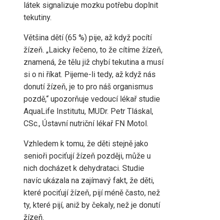
látek signalizuje mozku potřebu doplnit
tekutiny.
Většina dětí (65 %) pije, až když pocítí
žízeň. „Laicky řečeno, to že cítíme žízeň,
znamená, že tělu již chybí tekutina a musí
si o ni říkat. Pijeme-li tedy, až když nás
donutí žízeň, je to pro náš organismus
pozdě,“ upozorňuje vedoucí lékař studie
AquaLife Institutu, MUDr. Petr Tláskal,
CSc., Ústavní nutriční lékař FN Motol.
Vzhledem k tomu, že děti stejně jako
senioři pociťují žízeň později, může u
nich docházet k dehydrataci. Studie
navíc ukázala na zajímavý fakt, že děti,
které pociťují žízeň, pijí méně často, než
ty, které pijí, aniž by čekaly, než je donutí
žízeň.