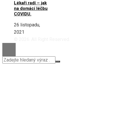
Lékaři radí – jak
na domácí léčbu
COVIDU.
26 listopadu,
2021
© 2026. All Right Reserved.