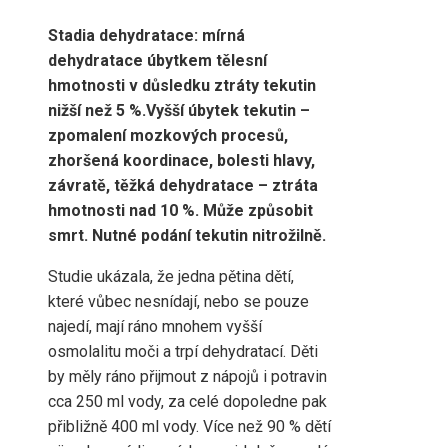
Stadia dehydratace: mírná
dehydratace úbytkem tělesní
hmotnosti v důsledku ztráty tekutin
nižší než 5 %.
Vyšší úbytek tekutin –
zpomalení mozkových procesů,
zhoršená koordinace, bolesti hlavy,
závratě, těžká dehydratace – ztráta
hmotnosti nad 10 %. Může způsobit
smrt. Nutné podání tekutin nitrožilně
.
Studie ukázala, že jedna pětina dětí,
které vůbec nesnídají, nebo se pouze
najedí, mají ráno mnohem vyšší
osmolalitu moči a trpí dehydratací. Děti
by měly ráno přijmout z nápojů i potravin
cca 250 ml vody, za celé dopoledne pak
přibližně 400 ml vody. Více než 90 % dětí