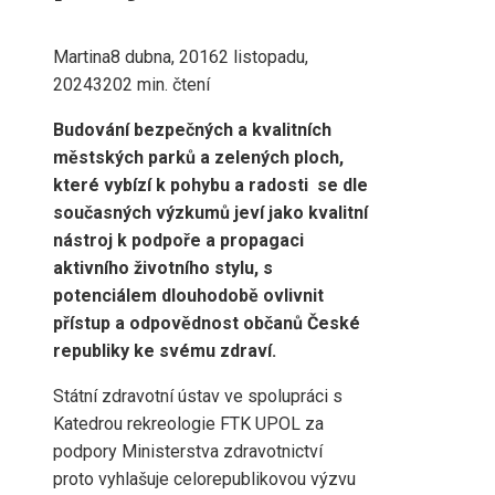
Martina
8 dubna, 2016
2 listopadu,
2024
320
2 min. čtení
Budování bezpečných a kvalitních
městských parků a zelených ploch,
které vybízí k pohybu a radosti se dle
současných výzkumů jeví jako kvalitní
nástroj k podpoře a propagaci
aktivního životního stylu, s
potenciálem dlouhodobě ovlivnit
přístup a odpovědnost občanů České
republiky ke svému zdraví.
Státní zdravotní ústav ve spolupráci s
Katedrou rekreologie FTK UPOL za
podpory Ministerstva zdravotnictví
proto vyhlašuje celorepublikovou výzvu