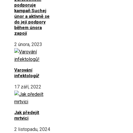
podporuje
kampaň Suchej
únor a aktivně se
do její podpory
během února
zapojí
2 února, 2023
Varování
infektologů!
17 září, 2022
Jak předejít
mrtvici
2 listopadu, 2024