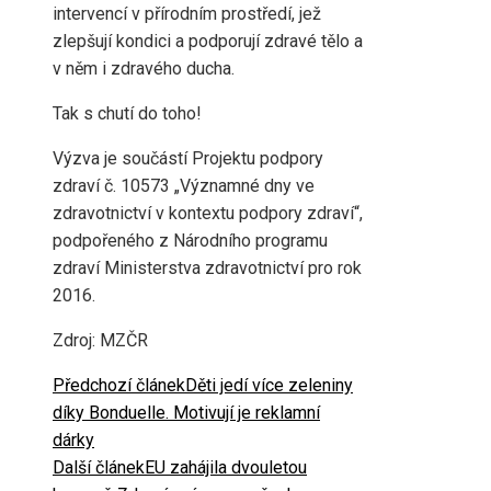
intervencí v přírodním prostředí, jež
zlepšují kondici a podporují zdravé tělo a
v něm i zdravého ducha.
Tak s chutí do toho!
Výzva je součástí Projektu podpory
zdraví č. 10573 „Významné dny ve
zdravotnictví v kontextu podpory zdraví“,
podpořeného z Národního programu
zdraví Ministerstva zdravotnictví pro rok
2016.
Zdroj: MZČR
Předchozí článek
Děti jedí více zeleniny
díky Bonduelle. Motivují je reklamní
dárky
Další článek
EU zahájila dvouletou