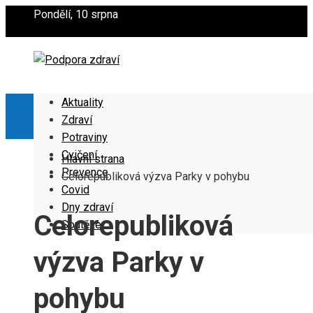
Pondělí, 10 srpna
Aktuality
Zdraví
Potraviny
Cvičení
Hlavní strana
Prevence
Celorepubliková výzva Parky v pohybu
Covid
Dny zdraví
Celorepubliková
Soutěže
výzva Parky v
pohybu