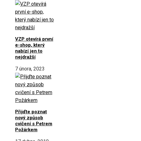
VZP otevírá první
e-shop, který
nabízí jen to
nejdražší
7 února, 2023
Přijďte poznat
nový způsob
cvičení s Petrem
Požárkem