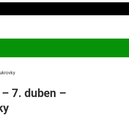
cukrovky
 – 7. duben –
ky