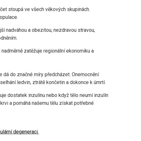
počet stoupá ve všech věkových skupinách.
populace.
ší nadváhou a obezitou, nezdravou stravou,
odněním.
také nadměrně zatěžuje regionální ekonomiku a
e dá do značné míry předcházet. Onemocnění
lhání ledvin, ztrátě končetin a dokonce k úmrtí.
je dostatek inzulínu nebo když tělo neumí inzulín
 v krvi a pomáhá našemu tělu získat potřebné
ulární degeneraci.