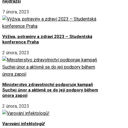
nejdražší
7 února, 2023
Výživa, potraviny a zdraví 2023 – Studentská
konference Praha
2 února, 2023
Ministerstvo zdravotnictví podporuje kampaň
Suchej únor a aktivně se do její podpory během
února zapojí
2 února, 2023
Varování infektologů!