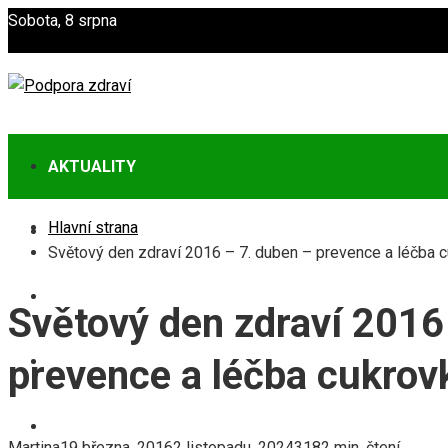
Sobota, 8 srpna
AKTUALITY
Hlavní strana
ZDRAVÍ
Světový den zdraví 2016 – 7. duben – prevence a léčba 
POTRAVINY
Světový den zdraví 2016
CVIČENÍ
prevence a léčba cukrov
PREVENCE
Martina
19 března, 2016
2 listopadu, 2024
318
2 min. čtení