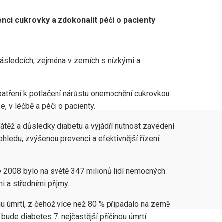
enci cukrovky a zdokonalit péči o pacienty
 následcích, zejména v zemích s nízkými a
patření k potlačení nárůstu onemocnění cukrovkou.
, v léčbě a péči o pacienty.
átěž a důsledky diabetu a vyjádří nutnost zavedení
ohledu, zvýšenou prevenci a efektivnější řízení
 2008 bylo na světě 347 milionů lidí nemocných
i a středními příjmy.
nu úmrtí, z čehož více než 80 % připadalo na země
ude diabetes 7. nejčastější příčinou úmrtí.