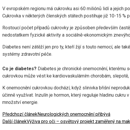
V evropském regionu má cukrovku asi 60 miliónů lidí a jejich 
Cukrovka v některých členských státech postihuje již 10-15 % 
Rostoucí počet případů cukrovky je způsoben především častěj
nedostatkem fyzické aktivity a sociálně-ekonomickým znevýh
Diabetes není zátěží jen pro ty, kteří žijí s touto nemocí, ale 
systémy zdravotní péče.
Co je diabetes?
Diabetes je chronické onemocnění, kterému s
cukrovkou může vést ke kardiovaskulárním chorobám, slepotě, se
K onemocnění cukrovkou dochází, když slinivka břišní neproduku
účinně využívat. Inzulín je hormon, který reguluje hladinu cukru
množství energie.
Předchozí článek
Neurologických onemocnění přibývá
Další článek
Výživa pro oči – osvětový projekt zaměřený na mak