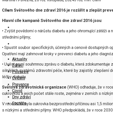
Cílem Světového dne zdraví 2016 je rozšířit a zlepšit prev
COVID
Hlavní cíle kampaně Světového dne zdraví 2016 jsou
:
DNY ZDRAVÍ
• Zvýšit povědomí o nárůstu diabetu a jeho ohromující zátěži a
středními příjmy;
SOUTĚŽE
• Spustit soubor specifických, účinných a cenově dostupných o
Opatření mají zahrnovat kroky v prevenci diabetu a jeho diagnóze
Aktuality
• Uvést první souhrnnou zprávu o diabetu, která zdokumentuje z
Zdraví
silnějších systémů zdravotní péče, které by zajistily zlepšení d
Potraviny
léčby diabetu.
Cvičení
Prevence
Světová zdravotnická organizace
(WHO) odhaduje, že v roce
Covid
cukrovkou a jejich počet stále roste, zejména v zemích s nízkým
Dny zdraví
Soutěže
V roce 2012 byla cukrovka bezprostřední příčinou asi 1,5 milio
s nízkými a středními příjmy. WHO předpokládá, že v roce 2030 b