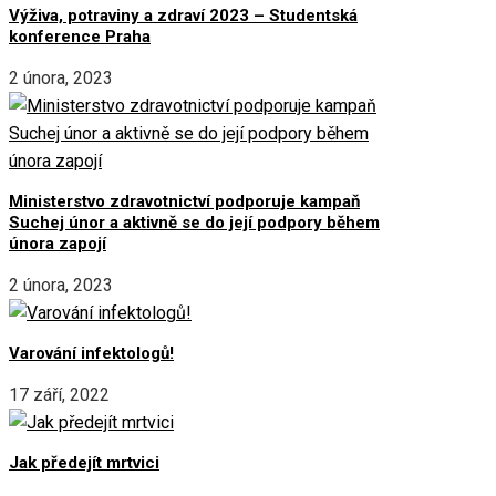
Výživa, potraviny a zdraví 2023 – Studentská
konference Praha
2 února, 2023
Ministerstvo zdravotnictví podporuje kampaň
Suchej únor a aktivně se do její podpory během
února zapojí
2 února, 2023
Varování infektologů!
17 září, 2022
Jak předejít mrtvici