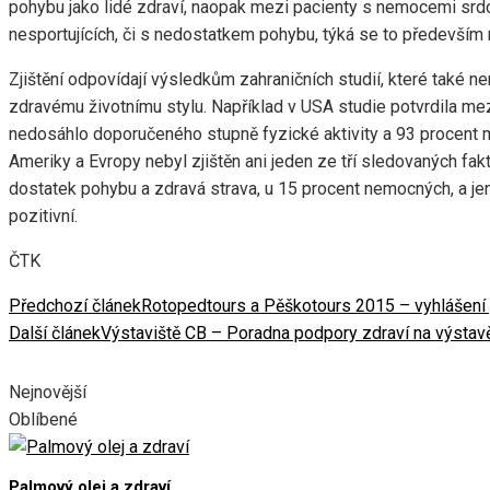
pohybu jako lidé zdraví, naopak mezi pacienty s nemocemi srdce
nesportujících, či s nedostatkem pohybu, týká se to především
Zjištění odpovídají výsledkům zahraničních studií, které také n
zdravému životnímu stylu. Například v USA studie potvrdila mez
nedosáhlo doporučeného stupně fyzické aktivity a 93 procent 
Ameriky a Evropy nebyl zjištěn ani jeden ze tří sledovaných fak
dostatek pohybu a zdravá strava, u 15 procent nemocných, a jen
pozitivní.
ČTK
Předchozí článek
Rotopedtours a Pěškotours 2015 – vyhlášení 
Další článek
Výstaviště CB – Poradna podpory zdraví na výstav
Nejnovější
Oblíbené
Palmový olej a zdraví