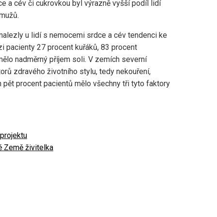
 a cév či cukrovkou byl výrazně vyšší podíl lidí
 mužů.
enalezly u lidí s nemocemi srdce a cév tendenci ke
i pacienty 27 procent kuřáků, 83 procent
mělo nadměrný příjem soli. V zemích severní
torů zdravého životního stylu, tedy nekouření,
 pět procent pacientů mělo všechny tři tyto faktory
projektu
ě Země živitelka