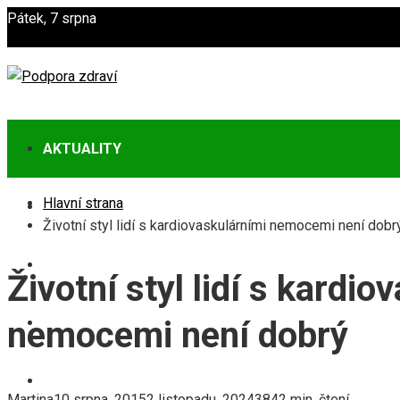
Pátek, 7 srpna
AKTUALITY
Hlavní strana
ZDRAVÍ
Životní styl lidí s kardiovaskulárními nemocemi není dobr
POTRAVINY
Životní styl lidí s kardio
CVIČENÍ
nemocemi není dobrý
PREVENCE
Martina
10 srpna, 2015
2 listopadu, 2024
384
2 min. čtení