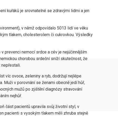
ní kuřáků je srovnatelné se zdravými lidmi a jen
nvironment), v němž odpovídalo 5013 lidí ve věku
okým tlakem, cholesterolem či cukrovkou. Výsledky
že v prevenci nemocí srdce a cév je nejúčinnějším
chemickou chorobou srdeční sníží skutečnost, že
 nepřestali.
st víc ovoce, zeleniny a ryb, dodržují nejlépe
oga. Muži v porovnání se ženami obecně jedí hůř,
mocných mužů po zjištění diagnózy stravování
áním nejhůř.
ň část pacientů upravila svůj životní styl, v
Jen pacienti s vysokým tlakem měli zhruba stejně