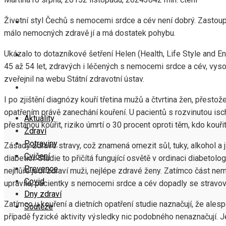
Životní styl Čechů s nemocemi srdce a cév není dobrý. Zastoupe
COVID
málo nemocných zdravě jí a má dostatek pohybu.
Ukázalo to dotazníkové šetření Helen (Health, Life Style and E
DNY ZDRAVÍ
45 až 54 let, zdravých i léčených s nemocemi srdce a cév, vys
zveřejnil na webu Státní zdravotní ústav.
SOUTĚŽE
I po zjištění diagnózy kouří třetina mužů a čtvrtina žen, přesto
opatřením právě zanechání kouření. U pacientů s rozvinutou is
Aktuality
přestanou kouřit, riziko úmrtí o 30 procent oproti těm, kdo kouřit
Zdraví
Potraviny
Zásady zdravé stravy, což znamená omezit sůl, tuky, alkohol a jí
Cvičení
diabetici. Studie to přičítá fungující osvětě v ordinaci diabetol
Prevence
nejhůře jedí zdraví muži, nejlépe zdravé ženy. Zatímco část ne
Covid
upravila, pacientky s nemocemi srdce a cév dopadly se stravov
Dny zdraví
Zatímco u kouření a dietních opatření studie naznačují, že alespo
Soutěže
případě fyzické aktivity výsledky nic podobného nenaznačují. 