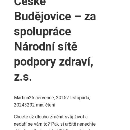
České
Budějovice – za
spolupráce
Národní sítě
podpory zdraví,
z.s.
Martina
25 července, 2015
2 listopadu,
2024
329
2 min. čtení
Chcete už dlouho změnit svůj život a
nedaří se vám to? Pak si určitě nenechte