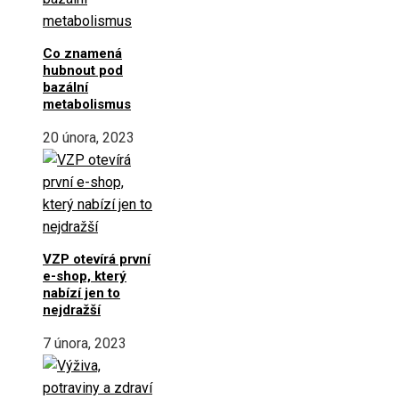
Co znamená
hubnout pod
bazální
metabolismus
20 února, 2023
VZP otevírá první
e-shop, který
nabízí jen to
nejdražší
7 února, 2023