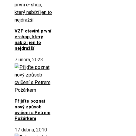
VZP otevírá první
e-shop, který
nabízí jen to
nejdražší
7 února, 2023
Přijďte poznat
nový způsob
cvičení s Petrem
Požárkem
17 dubna, 2010