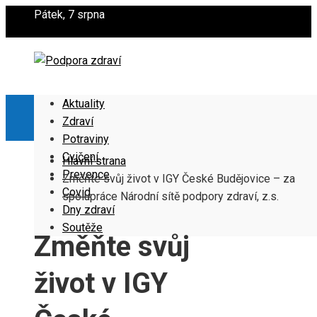
Pátek, 7 srpna
Aktuality
Zdraví
Potraviny
Cvičení
Hlavní strana
Prevence
Změňte svůj život v IGY České Budějovice – za
Covid
spolupráce Národní sítě podpory zdraví, z.s.
Dny zdraví
Soutěže
Změňte svůj
život v IGY