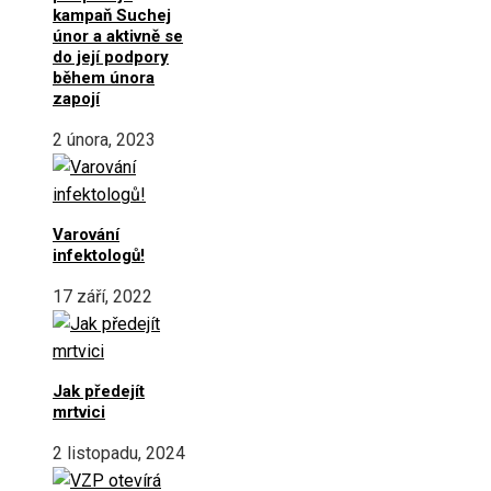
kampaň Suchej
únor a aktivně se
do její podpory
během února
zapojí
2 února, 2023
Varování
infektologů!
17 září, 2022
Jak předejít
mrtvici
2 listopadu, 2024