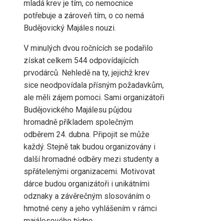
mladá krev je tím, co nemocnice
potřebuje a zároveň tím, o co nemá
Budějovický Majáles nouzi.
V minulých dvou ročnících se podařilo
získat celkem 544 odpovídajících
prvodárců. Nehledě na ty, jejichž krev
sice neodpovídala přísným požadavkům,
ale měli zájem pomoci. Sami organizátoři
Budějovického Majálesu půjdou
hromadně příkladem společným
odběrem 24. dubna. Připojit se může
každý. Stejně tak budou organizovány i
další hromadné odběry mezi studenty a
spřátelenými organizacemi. Motivovat
dárce budou organizátoři i unikátními
odznaky a závěrečným slosováním o
hmotné ceny a jeho vyhlášením v rámci
majálesového týdne.