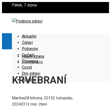
Pátek, 7 srpna
Aktuality
Zdraví
Potraviny
Cvičení
Hlavní strana
Prevence
KRVEBRANÍ
Covid
Dny zdraví
KRVEBRANÍ
Soutěže
Martina
28 března, 2015
2 listopadu,
2024
331
2 min. čtení