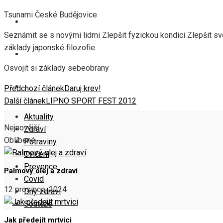
Tsunami České Budějovice
COVID
Seznámit se s novými lidmi Zlepšit fyzickou kondici Zlepšit sv
základy japonské filozofie
DNY ZDRAVÍ
Osvojit si základy sebeobrany
SOUTĚŽE
Předchozí článek
Daruj krev!
Další článek
LIPNO SPORT FEST 2012
Aktuality
Nejnovější
Zdraví
Oblíbené
Potraviny
Cvičení
Prevence
Palmový olej a zdraví
Covid
12 prosince, 2024
Dny zdraví
Soutěže
Jak předejít mrtvici