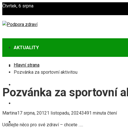
Čtvrtek, 6 srpna
AKTUALITY
Hlavní strana
ZDRAVÍ
Pozvánka za sportovní aktivitou
POTRAVINY
Pozvánka za sportovní ak
CVIČENÍ
Martina
17 srpna, 2012
1 listopadu, 2024
349
1 minuta čtení
PREVENCE
Udělejte něco pro své zdraví – chcete …..