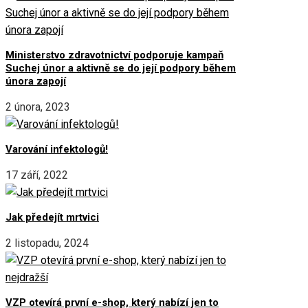
Ministerstvo zdravotnictví podporuje kampaň
Suchej únor a aktivně se do její podpory během
února zapojí
2 února, 2023
Varování infektologů!
17 září, 2022
Jak předejít mrtvici
2 listopadu, 2024
VZP otevírá první e-shop, který nabízí jen to