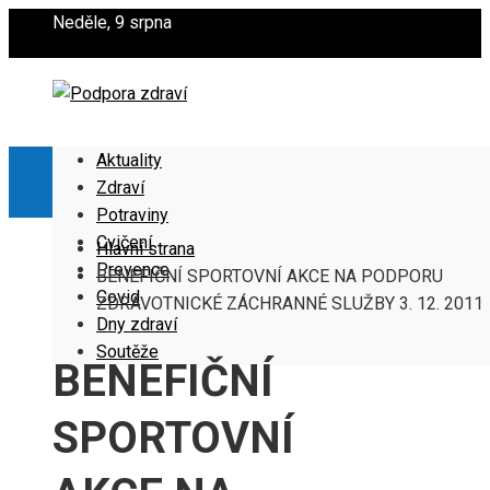
Neděle, 9 srpna
Aktuality
Zdraví
Potraviny
Cvičení
Hlavní strana
Prevence
BENEFIČNÍ SPORTOVNÍ AKCE NA PODPORU
Covid
ZDRAVOTNICKÉ ZÁCHRANNÉ SLUŽBY 3. 12. 2011
Dny zdraví
Soutěže
BENEFIČNÍ
SPORTOVNÍ