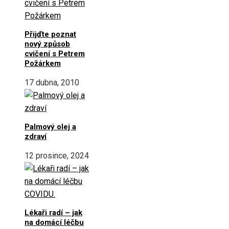
Přijďte poznat
nový způsob
cvičení s Petrem
Požárkem
17 dubna, 2010
Palmový olej a
zdraví
12 prosince, 2024
Lékaři radí – jak
na domácí léčbu