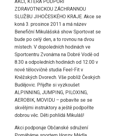
AKCI, KTERÁ PODPOŘÍ
ZDRAVOTNICKOU ZÁCHRANNOU
SLUŽBU JIHOČESKÉHO KRAJE. Akce se
koná 3. prosince 2011 a má název
Benefiční Mikulášská show Sportovat se
bude po celý den, a to rovnou na dvou
místech. V dopoledních hodinách ve
Sportcentru Zvonárna na Dobré Vodě od
8.30 a odpoledních hodinách od 12.00 v
nové tělocvičně studia Feel-Fit v
Kněžských Dvorech. Vše poblíž Českých
Budějovic. Přijďte si vyzkoušet
ALPINNING, JUMPING, PILOXING,
AEROBIK, MOVIDU – pobavíte se se
skvělými instruktory a ještě podpoříte
dobrou věc. Děti pohlídá Mikuláš!
Akci podporuje Občanské sdružení
Pomáháme sportem Honzy Mádla