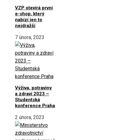
VZP otevírá první
e-shop, který
nabízí jen to
nejdražší
7 února, 2023
Výživa, potraviny
a zdraví 2023 –
Studentská
konference Praha
2 února, 2023