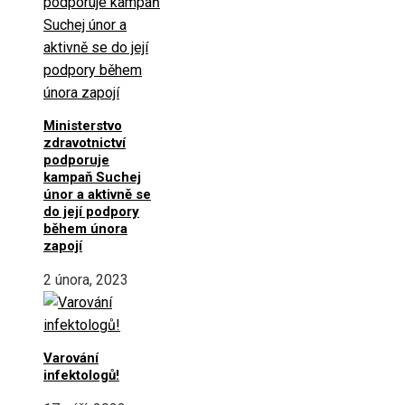
Ministerstvo
zdravotnictví
podporuje
kampaň Suchej
únor a aktivně se
do její podpory
během února
zapojí
2 února, 2023
Varování
infektologů!