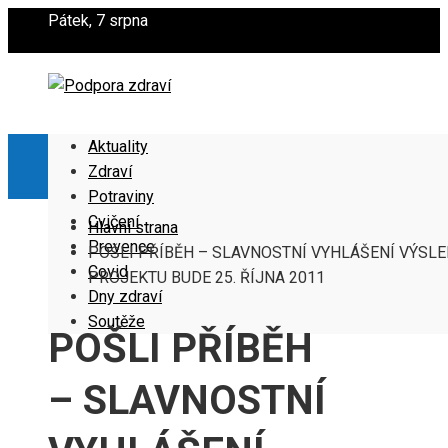
Pátek, 7 srpna
Aktuality
Zdraví
Potraviny
Cvičení
Hlavní strana
Prevence
POŠLI PŘÍBĚH – SLAVNOSTNÍ VYHLÁŠENÍ VÝSL
Covid
PROJEKTU BUDE 25. ŘÍJNA 2011
Dny zdraví
Soutěže
POŠLI PŘÍBĚH
– SLAVNOSTNÍ