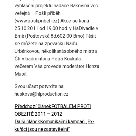
vyhlášení projektu nadace Rakovina věc
veřejná – Pošli příběh
(www.poslipribeh.cz) Akce se koná
25.10.2011 od 19,00 hod. v HaDivadle v
Brně (Poštovská 8d,602 00 Brno) Těšit
se můžete na zpěvačku Naďu
Urbánkovou, několikanásobného mistra
ČR v badmintonu Petra Koukala,
večerem Vás provede moderátor Honza
Musil.
Svou účast potvrďte na
huskova@hlproduction.cz
Předchozí článek
FOTBALEM PROTI
OBEZITĚ 2011 – 2012
Další článek
Komunikační kampaň „Ex-
kuřáci jsou nezastavitelní”