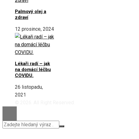
Palmový olej a
zdraví
12 prosince, 2024
Lékaři radí – jak
na domácí léčbu
COVIDU.
26 listopadu,
2021
© 2026. All Right Reserved.