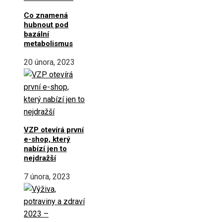
Co znamená
hubnout pod
bazální
metabolismus
20 února, 2023
VZP otevírá první
e-shop, který
nabízí jen to
nejdražší
7 února, 2023