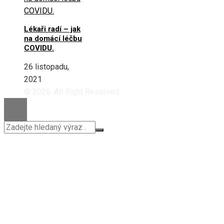
Lékaři radí – jak
na domácí léčbu
COVIDU.
26 listopadu,
2021
© 2026. All Right Reserved.