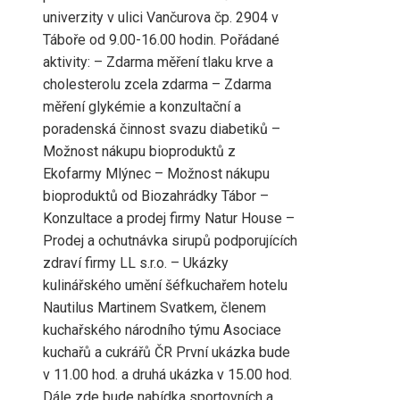
univerzity v ulici Vančurova čp. 2904 v
Táboře od 9.00-16.00 hodin. Pořádané
aktivity: – Zdarma měření tlaku krve a
cholesterolu zcela zdarma – Zdarma
měření glykémie a konzultační a
poradenská činnost svazu diabetiků –
Možnost nákupu bioproduktů z
Ekofarmy Mlýnec – Možnost nákupu
bioproduktů od Biozahrádky Tábor –
Konzultace a prodej firmy Natur House –
Prodej a ochutnávka sirupů podporujících
zdraví firmy LL s.r.o. – Ukázky
kulinářského umění šéfkuchařem hotelu
Nautilus Martinem Svatkem, členem
kuchařského národního týmu Asociace
kuchařů a cukrářů ČR První ukázka bude
v 11.00 hod. a druhá ukázka v 15.00 hod.
Dále zde bude nabídka sportovních a