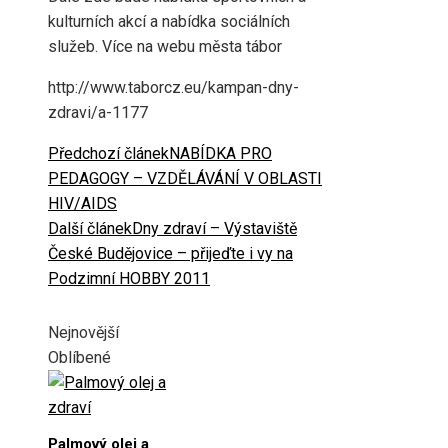
kulturních akcí a nabídka sociálních
služeb. Více na webu města tábor
http://www.taborcz.eu/kampan-dny-
zdravi/a-1177
Předchozí článek
NABÍDKA PRO
PEDAGOGY – VZDĚLÁVÁNÍ V OBLASTI
HIV/AIDS
Další článek
Dny zdraví – Výstaviště
České Budějovice – přijeďte i vy na
Podzimní HOBBY 2011
Nejnovější
Oblíbené
Palmový olej a