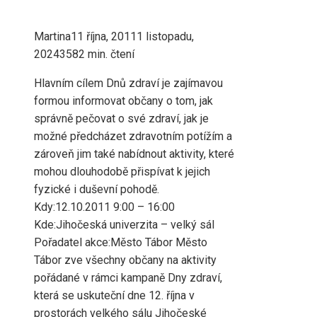
Martina
11 října, 2011
1 listopadu,
2024
358
2 min. čtení
Hlavním cílem Dnů zdraví je zajímavou
formou informovat občany o tom, jak
správně pečovat o své zdraví, jak je
možné předcházet zdravotním potížím a
zároveň jim také nabídnout aktivity, které
mohou dlouhodobě přispívat k jejich
fyzické i duševní pohodě.
Kdy:12.10.2011 9:00 – 16:00
Kde:Jihočeská univerzita – velký sál
Pořadatel akce:Město Tábor Město
Tábor zve všechny občany na aktivity
pořádané v rámci kampaně Dny zdraví,
která se uskuteční dne 12. října v
prostorách velkého sálu Jihočeské