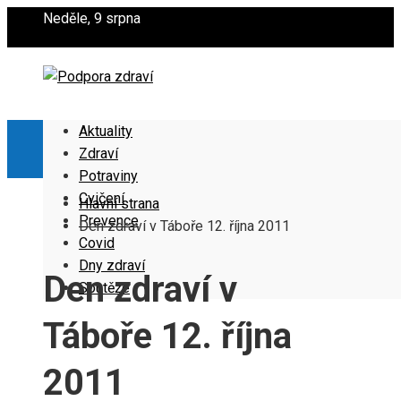
Neděle, 9 srpna
Aktuality
Zdraví
Potraviny
Cvičení
Hlavní strana
Prevence
Den zdraví v Táboře 12. října 2011
Covid
Dny zdraví
Den zdraví v
Soutěže
Táboře 12. října
2011