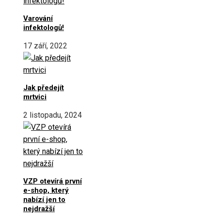
Varování
infektologů!
17 září, 2022
Jak předejít
mrtvici
2 listopadu, 2024
VZP otevírá první
e-shop, který
nabízí jen to
nejdražší