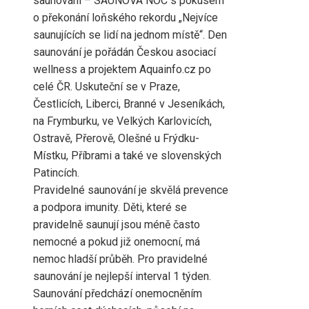
saunování – SAUNOVÁ NOC s pokusem
o překonání loňského rekordu „Nejvíce
saunujících se lidí na jednom místě“. Den
saunování je pořádán Českou asociací
wellness a projektem Aquainfo.cz po
celé ČR. Uskuteční se v Praze,
Čestlicích, Liberci, Branné v Jeseníkách,
na Frymburku, ve Velkých Karlovicích,
Ostravě, Přerově, Olešné u Frýdku-
Místku, Příbrami a také ve slovenských
Patincích.
Pravidelné saunování je skvělá prevence
a podpora imunity. Děti, které se
pravidelně saunují jsou méně často
nemocné a pokud již onemocní, má
nemoc hladší průběh. Pro pravidelné
saunování je nejlepší interval 1 týden.
Saunování předchází onemocněním