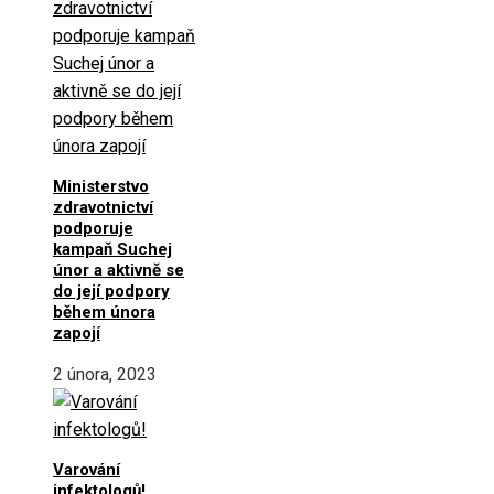
Ministerstvo
zdravotnictví
podporuje
kampaň Suchej
únor a aktivně se
do její podpory
během února
zapojí
2 února, 2023
Varování
infektologů!