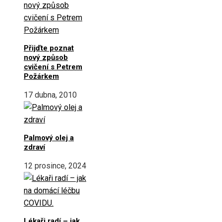
Přijďte poznat
nový způsob
cvičení s Petrem
Požárkem
17 dubna, 2010
Palmový olej a
zdraví
12 prosince, 2024
Lékaři radí – jak