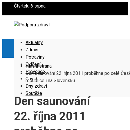
Čtvrtek, 6 srpna
Aktuality
Zdraví
Potraviny
Cvičení
Hlavní strana
Prevence
Den saunování 22. října 2011 proběhne po celé Čes
Covid
republice i na Slovensku
Dny zdraví
Soutěže
Den saunování
22. října 2011