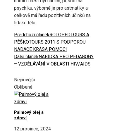
horních cest dýchacích, působí na
psychiku, výborné je pro astmatiky a
celkově má řadu pozitivních účinků na
lidské tělo.
Předchozí článek
ROTOPEDTOURS A
PĚŠKOTOURS 2011 S PODPOROU
NADACE KRÁSA POMOCI
Další článek
NABÍDKA PRO PEDAGOGY
– VZDĚLÁVÁNÍ V OBLASTI HIV/AIDS
Nejnovější
Oblíbené
Palmový olej a
zdraví
12 prosince, 2024