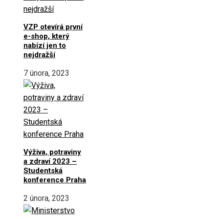
VZP otevírá první
e-shop, který
nabízí jen to
nejdražší
7 února, 2023
Výživa, potraviny
a zdraví 2023 –
Studentská
konference Praha
2 února, 2023