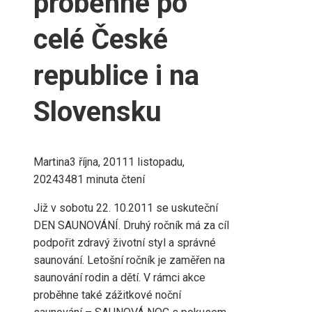
proběhne po
celé České
republice i na
Slovensku
Martina
3 října, 2011
1 listopadu,
2024
348
1 minuta čtení
Již v sobotu 22. 10.2011 se uskuteční
DEN SAUNOVÁNÍ. Druhý ročník má za cíl
podpořit zdravý životní styl a správné
saunování. Letošní ročník je zaměřen na
saunování rodin a dětí. V rámci akce
proběhne také zážitkové noční