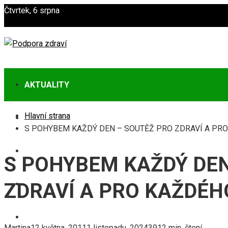
Čtvrtek, 6 srpna
AKTUALITY
Hlavní strana
ZDRAVÍ
S POHYBEM KAŽDÝ DEN – SOUTĚŽ PRO ZDRAVÍ A PR
POTRAVINY
S POHYBEM KAŽDÝ DEN
CVIČENÍ
ZDRAVÍ A PRO KAŽDÉH
PREVENCE
Martina
12 května, 2011
1 listopadu, 2024
391
2 min. čtení