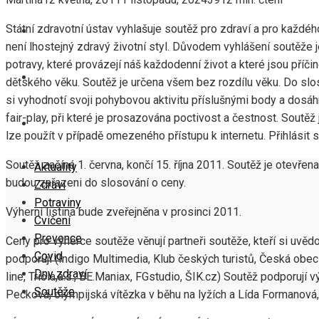
Státní zdravotní ústav vyhlašuje soutěž pro zdraví a pro každ
COVID
není lhostejný zdravý životní styl. Důvodem vyhlášení soutěže
potravy, které provázejí náš každodenní život a které jsou příčin
DNY ZDRAVÍ
dětského věku. Soutěž je určena všem bez rozdílu věku. Do slo
si vyhodnotí svoji pohybovou aktivitu příslušnými body a dosá
fair-play, při které je prosazována poctivost a čestnost. Soutě
SOUTĚŽE
lze použít v případě omezeného přístupu k internetu. Přihlásit
Soutěž začíná 1. června, končí 15. října 2011. Soutěž je otevřen
Aktuality
budou zařazeni do slosování o ceny.
Zdraví
Potraviny
Výherní listina bude zveřejněna v prosinci 2011.
Cvičení
Prevence
Ceny pro výherce soutěže věnují partneři soutěže, kteří si uvě
Covid
podporují (Indigo Multimedia, Klub českých turistů, Česká obec
Dny zdraví
line, Triola,a.s., BE.Maniax, FGstudio, ŠIK.cz) Soutěž podporuj
Soutěže
Pecková, olympijská vítězka v běhu na lyžích a Lída Formanová