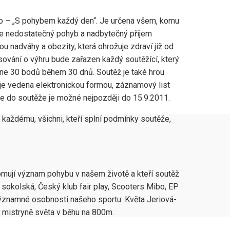
ého – „S pohybem každý den“. Je určena všem, komu
 je nedostatečný pohyb a nadbytečný příjem
ou nadváhy a obezity, která ohrožuje zdraví již od
sování o výhru bude zařazen každý soutěžící, který
hne 30 bodů během 30 dnů. Soutěž je také hrou
ž je vedena elektronickou formou, záznamový list
 se do soutěže je možné nejpozději do 15.9.2011.
a každému, všichni, kteří splní podmínky soutěže,
domují význam pohybu v našem životě a kteří soutěž
 sokolská, Český klub fair play, Scooters Mibo, EP
í významné osobnosti našeho sportu: Květa Jeriová-
, mistryně světa v běhu na 800m.