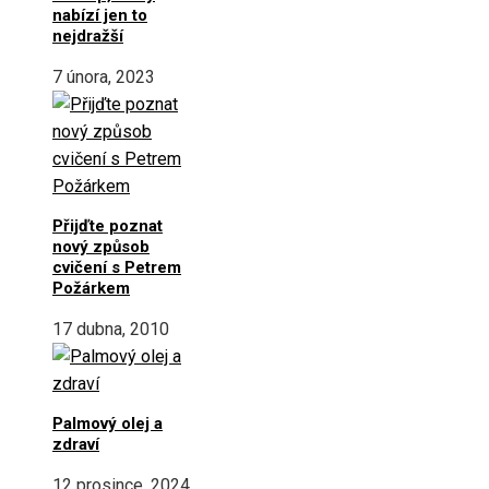
nabízí jen to
nejdražší
7 února, 2023
Přijďte poznat
nový způsob
cvičení s Petrem
Požárkem
17 dubna, 2010
Palmový olej a
zdraví
12 prosince, 2024