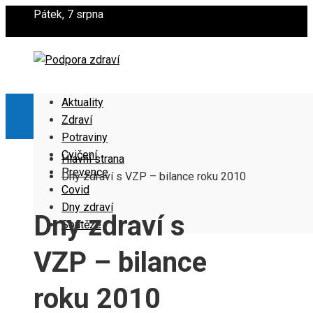
Pátek, 7 srpna
Aktuality
Zdraví
Potraviny
Cvičení
Hlavní strana
Prevence
Dny zdraví s VZP – bilance roku 2010
Covid
Dny zdraví
Dny zdraví s
Soutěže
VZP – bilance
roku 2010