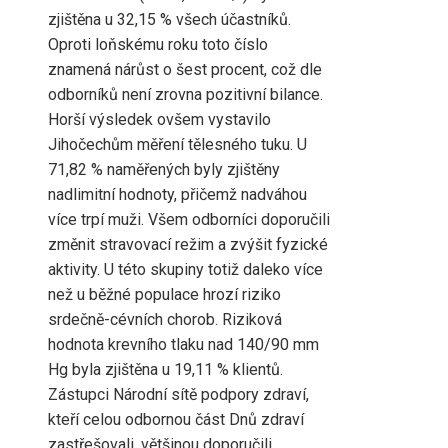
zjištěna u 32,15 % všech účastníků.
Oproti loňskému roku toto číslo
znamená nárůst o šest procent, což dle
odborníků není zrovna pozitivní bilance.
Horší výsledek ovšem vystavilo
Jihočechům měření tělesného tuku. U
71,82 % naměřených byly zjištěny
nadlimitní hodnoty, přičemž nadváhou
více trpí muži. Všem odborníci doporučili
změnit stravovací režim a zvýšit fyzické
aktivity. U této skupiny totiž daleko více
než u běžné populace hrozí riziko
srdečně-cévních chorob. Riziková
hodnota krevního tlaku nad 140/90 mm
Hg byla zjištěna u 19,11 % klientů.
Zástupci Národní sítě podpory zdraví,
kteří celou odbornou část Dnů zdraví
zastřešovali, většinou doporučili