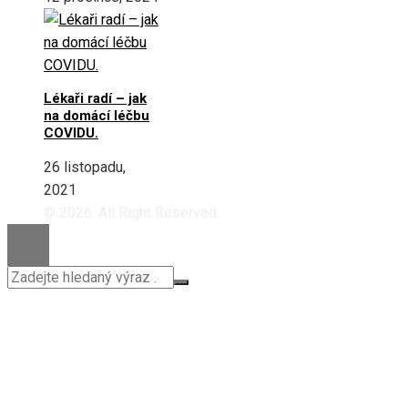
Lékaři radí – jak
na domácí léčbu
COVIDU.
26 listopadu,
2021
© 2026. All Right Reserved.