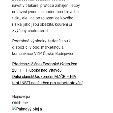
navštívit lékaře, protože zahájení léčby
nezávisí jenom na hodnotách krevního
tlaku, ale i na posouzení celkového
rizika, jako jsou obezita, kouření či
zvýšený cholesterol.
Podrobné výsledky šetření jsou k
dispozici v odd. marketingu a
komunikace VZP České Budějovice
Předchozí článek
Evropský týden žen
2011 – Hluboká nad Vltavou
Další článek
Upozornění MZČR – HIV
test INSTI není určen pro sebetestování
Nejnovější
Oblíbené