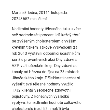
Martina
3 ledna, 2011
1 listopadu,
2024
365
2 min. čtení
Nadlimitní hodnoty tělesného tuku u více
než sedmdesáti procent lidí, každý třetí
se zvýšeným cholesterolem a vyšším
krevním tlakem. Takové vysvědčení za
rok 2010 vystavili odborníci účastníkům
seriálu preventivních akcí Dny zdraví s
VZP v Jihočeském kraji. Dny zdraví se
konaly od března do října na 23 místech
Jihočeského kraje. Příležitosti nechat si
vyšetřit své tělesné hodnoty využilo
1732 klientů Všeobecné zdravotní
pojišťovny. Z konečných výsledků
vyplývá, že nadlimitní hodnota celkového
cholesterolu (nad 5,2 nmol/l) byla